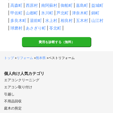
|
高森町
|
西原村
|
南阿蘇村
|
御船町
|
嘉島町
|
益城町
|
甲佐町
|
山都町
|
氷川町
|
芦北町
|
津奈木町
|
錦町
|
多良木町
|
湯前町
|
水上村
|
相良村
|
五木村
|
山江村
|
球磨村
|
あさぎり町
|
苓北町
|
費用を診断する（無料）
トップ
»
リフォーム
»
熊本県
»
ベストリフォーム
個人向け
人気カテゴリ
エアコンクリーニング
エアコン取り付け
引越し
不用品回収
庭木の剪定