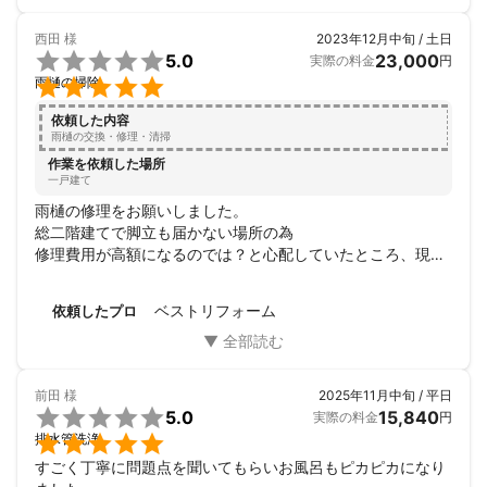
西田
様
2023年12月中旬 / 土日

5.0
23,000
実際の料金
円

雨樋の掃除
依頼した内容
雨樋の交換・修理・清掃
作業を依頼した場所
一戸建て
雨樋の修理をお願いしました。

総二階建てで脚立も届かない場所の為

修理費用が高額になるのでは？と心配していたところ、現地
確認をして安価で見積りをして頂いたので即決しました‼️ 人
柄も良く、仕事も丁寧でした。

ベストリフォーム
依頼したプロ
また、何かあったらお願いしたいです‼️
前田
様
2025年11月中旬 / 平日

5.0
15,840
実際の料金
円

排水管洗浄
すごく丁寧に問題点を聞いてもらいお風呂もピカピカになり