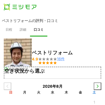
ベストリフォームの評判・口コミ
日程
詳細
口コミ
ベストリフォーム
16
件
4.9


事業者確認済
空き状況から選ぶ
2026年8月
日
月
火
水
木
金
土
1