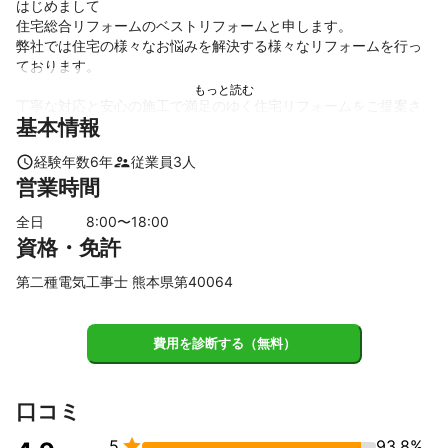
はじめまして

住宅総合リフォームのベストリフォームと申します。

弊社では住宅の様々なお悩みを解決する様々なリフォームを行っ
ております。

丁寧な対応と安心の施工で満足のゆく住宅リフォームをご提案さ
基本情報
せていただいております。
経験年数
6
年
従業員
3
人
営業時間
全日
8
:00〜
18
:00
資格・免許
第二種電気工事士 熊本県第40064
費用を診断する（無料）
口コミ

5
93.8%