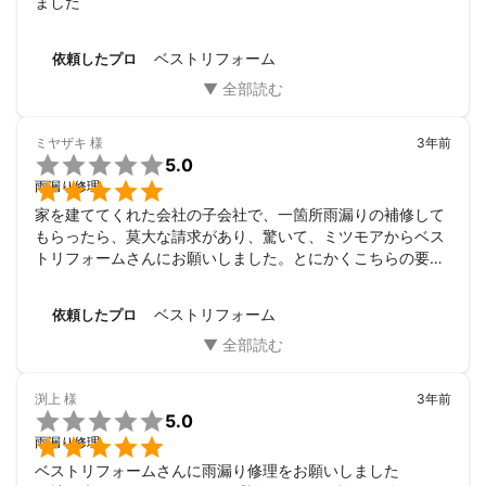
ました
ベストリフォーム
依頼したプロ
ミヤザキ
様
3年前

5.0

雨漏り修理
家を建ててくれた会社の子会社で、一箇所雨漏りの補修して
もらったら、莫大な請求があり、驚いて、ミツモアからベス
トリフォームさんにお願いしました。とにかくこちらの要望
にあわせて、すぐ来ていただき、完璧な仕事をしていただき
ました。お支払いは、某社子会社の何分の一かで済みまし
ベストリフォーム
依頼したプロ
た。雨漏りだけでなく、他の雑務もお願いして、申し訳ない
ですが、ホントにありがとうございました。今後も屋根関
係、全部お願いすると思います。年寄りだと、舐められて、
高値請求されてしまいますから、こう言ったキチンとした方
渕上
様
3年前
をが紹介いただき、ミツモアさんにも感謝です。

5.0

雨漏り修理
ベストリフォームさんに雨漏り修理をお願いしました
