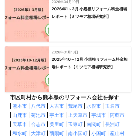
2026年04月10日
2026年1～3月 小規模リフォーム料金相場
レポート【ミツモア相場研究所】
2026年01月13日
2025年10～12月 小規模リフォーム料金相
場レポート【ミツモア相場研究所】
市区町村から熊本県のリフォーム会社を探す
|
熊本市
|
八代市
|
人吉市
|
荒尾市
|
水俣市
|
玉名市
|
山鹿市
|
菊池市
|
宇土市
|
上天草市
|
宇城市
|
阿蘇市
|
天草市
|
合志市
|
美里町
|
玉東町
|
南関町
|
長洲町
|
和水町
|
大津町
|
菊陽町
|
南小国町
|
小国町
|
産山村