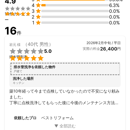
4.9

4
6.3%


3
0.0%

16件のレビュ

2
0.0%
ー

1
0.0%
16
件
2026年2月中旬 / 平日
（40代 男性）
岩元
様
26,400
実際の料金
円

5.0

排水管洗浄
排水管洗浄を依頼した物件
戸建て
洗浄した場所
キッチン
築10年経って今まで点検していなかったので不安になり頼み
ました。

丁寧に点検洗浄してもらった後に今後のメンテナンス方法な
ども教えてもらいました。

今後の不具合が出たときは力になってくれそうなので、ここ
ベストリフォーム
依頼したプロ
に頼んで良かったです。