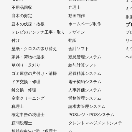
ミ
不用品回収
弁理士
ミ
庭木の剪定
動画制作
損
庭木の伐採・抜根
ホームページ制作
プ
テレビのアンテナ工事・取り
デザイン
プ
付け
翻訳
リ
壁紙・クロスの張り替え
会計ソフト
ミ
家具・荷物の運搬
勤怠管理システム
ヘ
草刈り・芝刈り
給与計算ソフト
ゴミ屋敷の片付け・清掃
経費精算システム
ドア交換・修理
電子契約システム
鍵交換・修理
人事評価システム
空室クリーニング
労務管理システム
税理士
請求書管理システム
確定申告の税理士
POSレジ・POSシステム
顧問税理士
タレントマネジメントシステ
相続税申告に強い税理士
ム