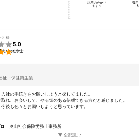
説明の分かり
費用
雇用調整助成金、キャリアアップ助成金など）

やすさ
程の作成、見直し

求
ント
た際は原則として24時間以内にご返信させていただきます。

ック
様
かりやすい説明で貴社のお役に立てればと思っております。


5.0

手続きの社労士
くお願いいたします。
福祉・保健衛生業
と入社の手続きをお願いしようと探してました。

が取れ、お会いして、やる気のある信頼できる方だと感じました。

、今後も色々とお願いしようと思っています。
奥山社会保険労務士事務所
プロ