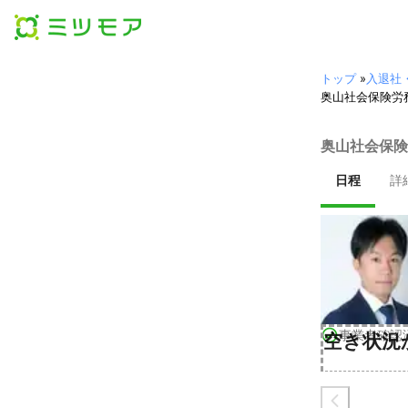
トップ
»
入退社
奥山社会保険労
奥山社会保険
日程
詳
事業者確認
空き状況