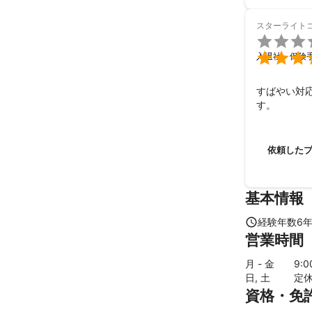
スターライト


入退社・保険
すばやい対
す。
依頼した
基本情報
経験年数
6
営業時間
月 - 金
9
:
日, 土
定
資格・免