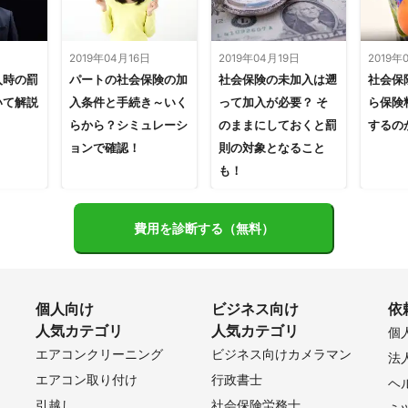
日
2019年04月16日
2019年04月19日
2019年
入時の罰
パートの社会保険の加
社会保険の未加入は遡
社会保
いて解説
入条件と手続き～いく
って加入が必要？ そ
ら保険
らから？シミュレーシ
のままにしておくと罰
するの
ョンで確認！
則の対象となること
も！
費用を診断する（無料）
個人向け
ビジネス向け
依
人気カテゴリ
人気カテゴリ
個
エアコンクリーニング
ビジネス向けカメラマン
法
エアコン取り付け
行政書士
ヘ
引越し
社会保険労務士