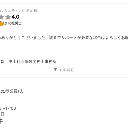
コンサルティング 多田
様

4.0

手続きの社労士
応ありがとうございました。調査でサポートが必要な場合はよろしくお
奥山社会保険労務士事務所
プロ
年
従業員
1
人
00〜
17
:00
休日
許