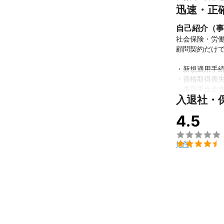
迅速・正
自己紹介（事
社会保険・労働
顧問契約だけで
・新規適用手続
・資格取得喪失
・傷病手当金支
入退社・
・労働保険年度
・社会保険算定
4.5
・労災申請

・出産、育児に


(2件)
上記以外にも、
丁寧にご説明し
また、基本的
これまでの実
・給与計算、賞
・社会保険、労