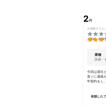
・助成金申請（
・就業規則や規
・年金裁定請
2
アピールポイ
件
ご連絡いただい
小児科クリニ
迅速な対応、わ


入退社・保険
どうぞよろし
業種
医療・
今回は退社
直ぐに連絡
年契約をし
依頼した