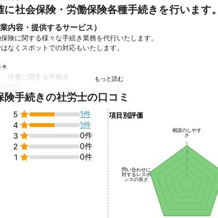
確に社会保険・労働保険各種手続きを行います
業内容・提供するサービス）
保険に関する様々な手続き業務を代行いたします。

はなくスポットでの対応もいたします。

き

、扶養に関する手続き

給申請

保険手続きの社労士の口コミ
更新申告

基礎届提出


1件
5
項目別評価

1件
4
関する手続き

相談のしやす

0件
3
さ
「いつ、どのような手続きが必要か」を

5

0件
2
4
手続きをさせていただきます。


0件
1
3
2
問い合わせに
に電子申請にて手続きいたしますので、押印等いただく手間が省け、迅
対するレスポ
1
ンスの良さ
績
与計算、年末調整（10人未満～1,500人規模）

働保険手続き（電子申請）
