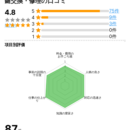
鍵交換・修理の口コミ

75件
4.8
5

9件
4


3件
3

(87件)

0件
2

0件
1
項目別評価
料金・費用の
お手ごろ感
5
4
3
事前の説明の
人柄の良さ
十分度
2
1
仕事の仕上が
対応の迅速さ
り
知識の豊富さ
87