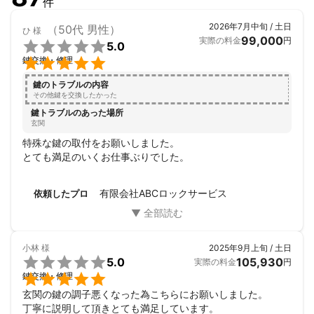
件
2026年7月中旬 / 土日
（50代 男性）
ひ
様
99,000
実際の料金
円

5.0

鍵交換・修理
鍵のトラブルの内容
その他鍵を交換したかった
鍵トラブルのあった場所
玄関
特殊な鍵の取付をお願いしました。

とても満足のいくお仕事ぶりでした。
有限会社ABCロックサービス
依頼したプロ
小林
様
2025年9月上旬 / 土日

5.0
105,930
実際の料金
円

鍵交換・修理
玄関の鍵の調子悪くなった為こちらにお願いしました。

丁寧に説明して頂きとても満足しています。
