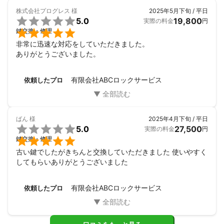
株式会社プログレス
様
2025年5月下旬 / 平日

5.0
19,800
実際の料金
円

鍵交換・修理
非常に迅速な対応をしていただきました。

ありがとうございました。
有限会社ABCロックサービス
依頼したプロ
ばん
様
2025年4月下旬 / 平日

5.0
27,500
実際の料金
円

鍵交換・修理
古い鍵でしたがきちんと交換していただきました 使いやすく
してもらいありがとうございました
有限会社ABCロックサービス
依頼したプロ