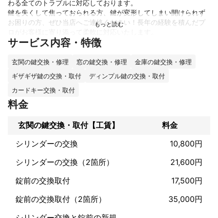
わる全てのトラブルに対応しております。

鍵を失くして焦っておられる方、鍵が変形してしまい開けられず
お困りの方、ぜひ当店へご連絡ください！長年の経験を積んだプ
ロがお客様に寄り添って柔軟に対応いたします。

サービス内容・特徴
セキュリティや利便性など、お客様の重視したいポイントに合わ
せて様々な種類の鍵から最適なものをご提案いたします。

玄関の鍵交換・修理
窓の鍵交換・修理
金庫の鍵交換・修理
これまでの実績
ギザギザ鍵の交換・取付
ディンプル鍵の交換・取付
2001年より20年以上、これまで30,000件以上の対応実績がござ
カードキー交換・取付
います！

昔ながらの鍵から、最新のセキュリティーシステムまで柔軟に対
料金
応いたしております。

玄関の鍵交換・取付【工賃】
料金
警察、役所、裁判所などの官公庁や病院、養護施設、住宅供給公
シリンダーの交換
10,800円
アピールポイント
シリンダーの交換（2箇所）
21,600円
防犯設備士や、厚生労働大臣認定の錠施工技師1級資格者が在籍し
ております。

錠前の交換取付
17,500円
資格に裏付けされた豊富な専門知識を持ったスタッフが、適切な
方法でお客様のお困りごとを解決いたします。

錠前の交換取付（2箇所）
35,000円
シリンダー交換と錠前の新規