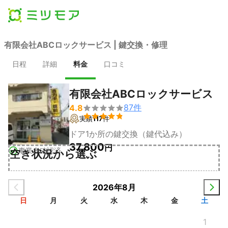
有限会社ABCロックサービス | 鍵交換・修理
日程
詳細
料金
口コミ
有限会社ABCロックサービス
87
件
4.8


実績
117
件
ドア1か所の鍵交換（鍵代込み）
37,800
円
事業者確認済
空き状況から選ぶ
2026年8月
日
月
火
水
木
金
土
1