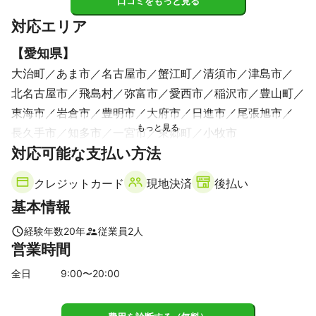
口コミをもっと見る
対応エリア
【
愛知県
】
大治町
あま市
名古屋市
蟹江町
清須市
津島市
北名古屋市
飛島村
弥富市
愛西市
稲沢市
豊山町
東海市
岩倉市
豊明市
大府市
日進市
尾張旭市
長久手市
知多市
一宮市
東郷町
小牧市
【
対応可能な支払い方法
三重県
】
木曽岬町
桑名市
クレジットカード
現地決済
後払い
基本情報
経験年数
20
年
従業員
2
人
営業時間
全日
9
:00〜
20
:00