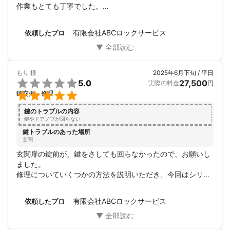
作業もとても丁寧でした。

ありがとうございます。
有限会社ABCロックサービス
依頼したプロ
もり
様
2025年6月下旬 / 平日

5.0
27,500
実際の料金
円

鍵交換・修理
鍵のトラブルの内容
鍵やドアノブが回らない
鍵トラブルのあった場所
玄関
玄関扉の錠前が、鍵をさしても回らなかったので、お願いし
ました。

修理についていくつかの方法を説明いただき、今回はシリン
ダーをはじめ、錠前部分全体を分解洗浄してもらいました。

手際よく小一時間ほどの作業で完了、スムーズに鍵が回るよ
有限会社ABCロックサービス
依頼したプロ
うになりました。

料金の説明も作業前にしていただき、安心してお任せするこ
とができました。