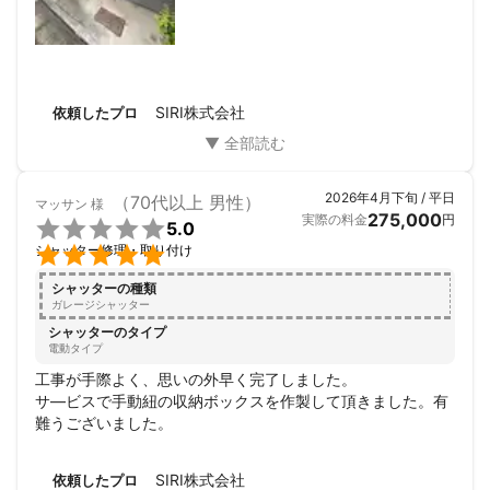
SIRI株式会社
依頼したプロ
2026年4月下旬 / 平日
（70代以上 男性）
マッサン
様
275,000
実際の料金
円

5.0

シャッター修理・取り付け
シャッターの種類
ガレージシャッター
シャッターのタイプ
電動タイプ
工事が手際よく、思いの外早く完了しました。

サ―ビスで手動紐の収納ボックスを作製して頂きました。有
難うございました。
SIRI株式会社
依頼したプロ