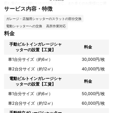
応し安心してお使いいただけるように、また多くのお客様にご満
サービス内容・特徴
足いただけるように努力しております。

店舗・倉庫・工場・住宅・集合ガレージ・マンションなど全ての
施設のシャッター修理をさせていただきます。 ぜひお気軽にお問
ガレージ・店舗用シャッターのスラットの部分交換
合せください。
電動シャッターへの交換
高所作業対応
これまでの実績
料金
Y様邸にてバランスシャッターを施工しました。

Tビルサービスにてモーター交換を施工しました。
手動ビルトインガレージシャ
料金
ッターの設置【工賃】
車1台分サイズ（約6㎡）
30,000円/枚
車2台分サイズ（約12㎡）
40,000円/枚
電動ビルトインガレージシャ
料金
ッターの設置【工賃】
車1台分サイズ（約6㎡）
50,000円/枚
車2台分サイズ（約12㎡）
60,000円/枚
手動独立ガレージシャッター