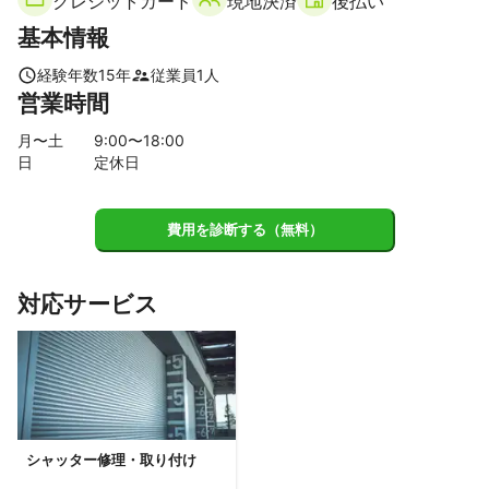
クレジットカード
現地決済
後払い
河合町
大和郡山市
安堵町
上牧町
基本情報
【
京都府
】
八幡市
向日市
京田辺市
精華町
京都市
亀岡市
経験年数
15
年
従業員
1
人
営業時間
大山崎町
長岡京市
宇治市
城陽市
久御山町
【
兵庫県
】
月〜土
9
:00〜
18
:00
日
定休日
宝塚市
西宮市
伊丹市
川西市
芦屋市
尼崎市
猪名川町
三田市
神戸市
三木市
丹波篠山市
加東市
小野市
西脇市
稲美町
明石市
丹波市
費用を診断する（無料）
加古川市
加西市
播磨町
対応サービス
シャッター修理・取り付け