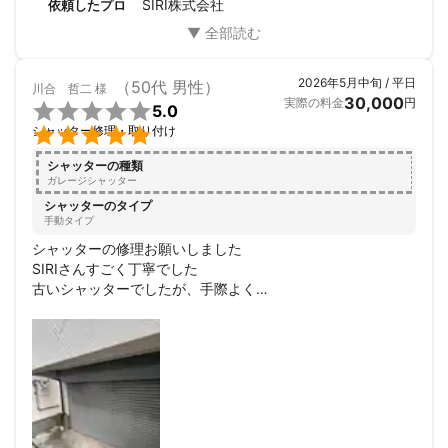
SIRI株式会社
依頼したプロ
2026年5月中旬 / 平日
（50代 男性）
川合 哲二
様
30,000
実際の料金
円

5.0

シャッター修理・取り付け
シャッターの種類
ガレージシャッター
シャッターのタイプ
手動タイプ
シャッターの修理お願いしました

SIRIさんすごく丁寧でした

古いシャッターでしたが、手際よく

直していただきました

ありがとうございました