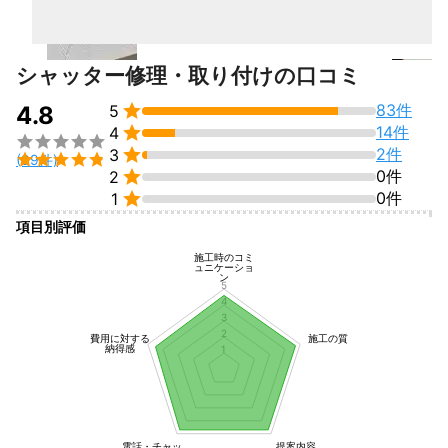
シャッター修理・取り付けの口コミ

83件
4.8
5

14件
4


2件
3

(99件)

0件
2

0件
1
項目別評価
施工時のコミ
ュニケーショ
ン
5
4
3
2
費用に対する
施工の質
納得感
1
電話・チャッ
提案内容