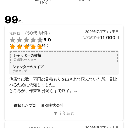
ト対応
99
件
2026年7月下旬 / 平日
（50代 男性）
荒谷
様
11,000
実際の料金
円

5.0

シャッター修理・取り付け
シャッターの種類
店舗用シャッター
シャッターのタイプ
手動タイプ
他店では数十万円の見積もりを出されて悩んでいた所、見比
べるために依頼しました。

ところが、作業10分足らずで終了。

金額もかなり抑えられ、本当に助かりました。

対応も優しく、感謝の気持ちしかありません。

SIRI株式会社
依頼したプロ
本当にありがとうございました。
2026年5月下旬 / 土日