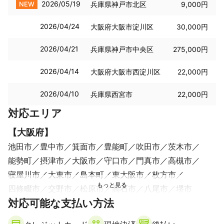
2026/05/19
NEW
兵庫県神戸市北区
9,000円
2026/04/24
大阪府大阪市淀川区
30,000円
2026/04/21
兵庫県神戸市中央区
275,000円
2026/04/14
大阪府大阪市西淀川区
22,000円
2026/04/10
兵庫県西宮市
22,000円
対応エリア
【
大阪府
】
池田市
豊中市
箕面市
豊能町
吹田市
茨木市
能勢町
摂津市
大阪市
守口市
門真市
高槻市
寝屋川市
大東市
島本町
東大阪市
枚方市
四條畷市
交野市
松原市
高石市
八尾市
堺市
【
対応可能な支払い方法
奈良県
】
生駒市
平群町
三郷町
王寺町
斑鳩町
奈良市