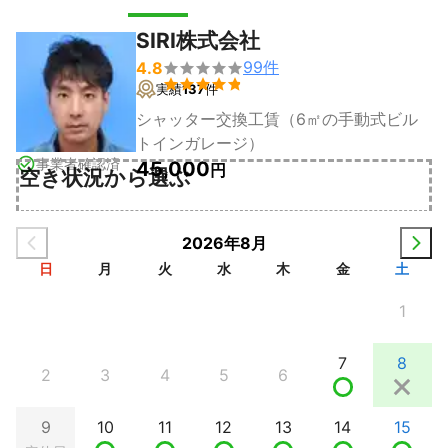
SIRI株式会社
99
件
4.8


実績
137
件
シャッター交換工賃（6㎡の手動式ビル
トインガレージ）
事業者確認済
45,000
円
空き状況から選ぶ
2026年8月
日
月
火
水
木
金
土
1
7
8
2
3
4
5
6
9
10
11
12
13
14
15