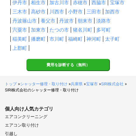
|
伊丹市
|
相生市
|
加古川市
|
赤穂市
|
西脇市
|
宝塚市
|
三木市
|
高砂市
|
川西市
|
小野市
|
三田市
|
加西市
|
丹波篠山市
|
養父市
|
丹波市
|
朝来市
|
淡路市
|
宍粟市
|
加東市
|
たつの市
|
猪名川町
|
多可町
|
稲美町
|
播磨町
|
市川町
|
福崎町
|
神河町
|
太子町
|
上郡町
|
費用を診断する（無料）
トップ
»
シャッター修理・取り付け
»
兵庫県
»
宝塚市
»
SIRI株式会社
»
SIRI株式会社のシャッター修理・取り付け
個人向け
人気カテゴリ
エアコンクリーニング
エアコン取り付け
引越し