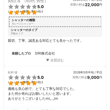
（60代 男性）
孫智正
様
22,000
実際の料金
円

5.0

シャッター修理・取り付け
シャッターの種類
ガレージシャッター
シャッターのタイプ
手動タイプ
親切、丁寧、誠意ある対応とても良かったです。
SIRI株式会社
依頼したプロ
松村
様
2026年5月中旬 / 平日

5.0
9,000
実際の料金
円

シャッター修理・取り付け
価格も良心的で、とても丁寧な対応でした。

また何か有ればお願いしたいと思います。

ありがとうございましたm(_ _)m