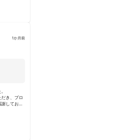
他者の権利を
フォローを頂
1か月前
。

ただき、プロ
感謝しており
ましたが、適