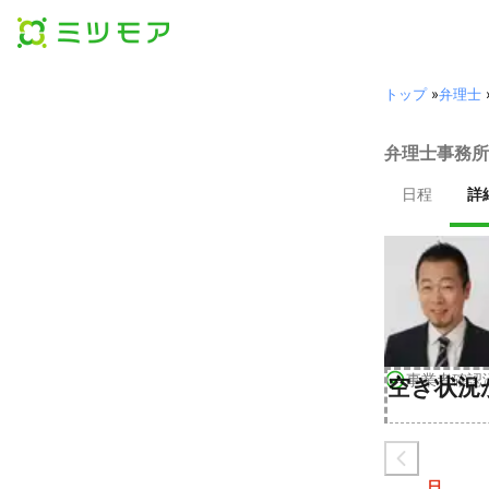
トップ
»
弁理士
弁理士事務所
日程
詳
事業者確認
空き状況
日