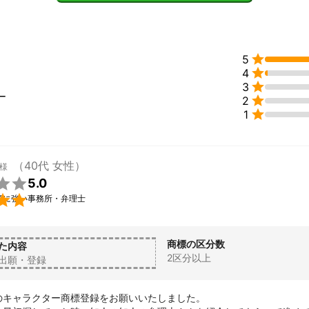

5

4

3
ー

2

1
（40代 女性）
様

5.0

願に強い事務所・弁理士
商標の区分数
た内容
2区分以上
出願・登録
のキャラクター商標登録をお願いいたしました。
