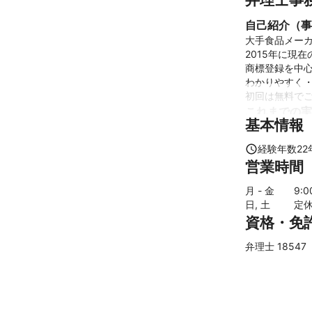
自己紹介（事
大手食品メーカ
2015年に現
商標登録を中心
わかりやすく・
初回は無料で
これまでの実
基本情報
商標や特許など
商標に関しまし
経験年数
22
自治体様や農
営業時間
の商標・特許
アピールポイ
月 - 金
9
:
商標登録や特許
日, 土
定
資格・免
弁理士 18547