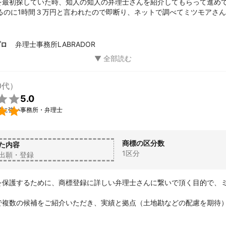
を最初探していた時、知人の知人の弁理士さんを紹介してもらって進め
するのに1時間３万円と言われたので即断り、ネットで調べてミツモアさ
・実績・キャリア等が最も弊社の希望と合っていると思ったのでご依頼
後までとてもご親切かつご丁寧なご説明からスタートし、弊社の代表もM
弁理士事務所LABRADOR
プロ
なった！面白い！すごく親切だった！信頼できる！と大絶賛しておりまし
チャットやメールでのご対応が迅速でスムーズにやり取りができること
。

ありがとうございました。

0代）
おります。


5.0
ろしくお願い申し上げます。

願に強い事務所・弁理士
商標の区分数
た内容
1区分
出願・登録
を保護するために、商標登録に詳しい弁理士さんに繋いで頂く目的で、


で複数の候補をご紹介いただき、実績と拠点（土地勘などの配慮を期待
せていただき、依頼しました。

録情報の検索だけでなく、当方の希望や思いを聞いていただき、適切な