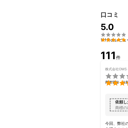
口コミ
5.0


111件のレビュ
111
件
株式会社OMS


商標登録・出
依頼し
商標の
今回、弊社