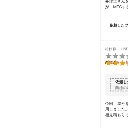
弁理士さん
が、MTG
コミ・価格
た。

最初から最
依頼した
ても勉強に
なにより、
ながりました
この度は誠に
（5
柏村
様
大変感謝して

今後ともよ

商標登録・出
依頼し
商標の
今回、屋号
用しました。
相見積もり
慮して選定さ
単なる既登