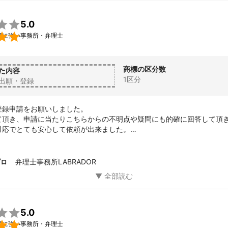
しくお願い致します。

5.0

願に強い事務所・弁理士
商標の区分数
た内容
1区分
出願・登録
録申請をお願いしました。

て頂き、申請に当たりこちらからの不明点や疑問にも的確に回答して頂き
対応でとても安心して依頼が出来ました。

朗で妥当だと思います。

際はまたお世話になります
弁理士事務所LABRADOR
プロ

5.0

願に強い事務所・弁理士