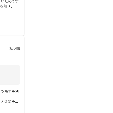
ていたのです
んを知り、口
いたしまし
TG後にとっ
た。

が安心感につ
2か月前
ミツモアを利
）と金額を考
解決策やご提