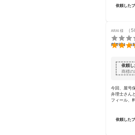
案を頂くこと
依頼した
その結果、
阻害する事
ありがとうご
手続きの流
（5
ARAI
様
けました。


商標登録・出
依頼し
商標の
今回、屋号
弁理士さん
フィール、
ます。

チャットで
切にご助言
依頼した
この度は大変
ありがとうご