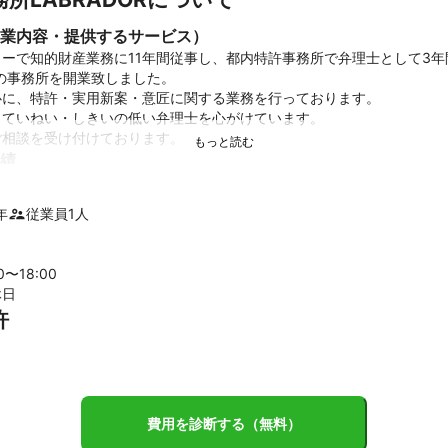
業内容・提供するサービス）
ーで知的財産業務に11年間従事し、都内特許事務所で弁理士として3年
在の事務所を開業致しました。

に、特許・実用新案・意匠に関する業務を行っております。

ていねい・しきいの低い弁理士を心がけています。

ご相談を受け付けております。
績
の知的財産に関する業務について、20年以上の実務経験があります。

ては、60,000件以上の商標に関わった実績があります。

年
従業員
1
人
協様の商標登録案件のお取り扱いもありますが、日本各地の中小企業様
をお取り扱わせて頂いております。
ント
00〜
18
:00
などの費用・料金体系は複雑です。

休日
許
費用を診断する（無料）