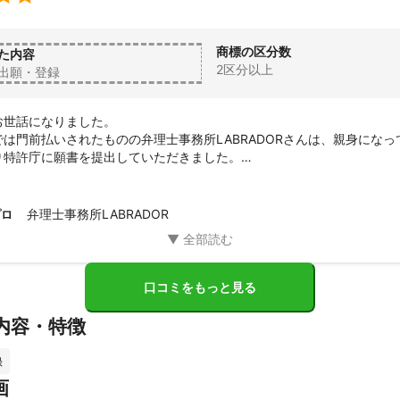
商標の区分数
た内容
2区分以上
出願・登録
世話になりました。

は門前払いされたものの弁理士事務所LABRADORさんは、親身になっ
り特許庁に願書を提出していただきました。

しております。
弁理士事務所LABRADOR
プロ
口コミをもっと見る
内容・特徴
録
画