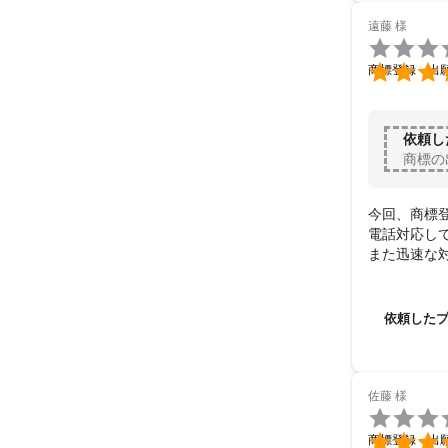
今後とも宜
遠藤
様


商標登録・出
依頼し
商標の
今回、商標登
電話対応し
また迅速な
支払金額も明
申請受諾の
依頼した
佐藤
様


商標登録・出