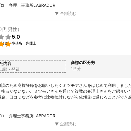
ができ、とても助かりました。

弁理士事務所LABRADOR
プロ
当方の屋号を保護しつつ、他者が類似の商標を利用しても重複する事で
のない、理想的な登録が出来ました。

ざいました。

れのご説明もわかりやすく、また最後の登録完了までしっかりと連絡と
0代 男性）

5.0

願に強い事務所・弁理士
商標の区分数
た内容
1区分
出願・登録
保護のため商標登録をお願いしたくミツモアさんをはじめて利用しました
と接点がないなか、ミツモアさんを通じて複数の弁理士さんをご紹介い
料金、口コミなどを参考に比較検討しながら依頼先に通じることができ
のやり取りは対応が迅速で、商標登録という身近ではない作業ではあり
をいただき、予想していたよりも早く登録することが出来ました。

弁理士事務所LABRADOR
プロ
お世話になりました。

ざいます。
