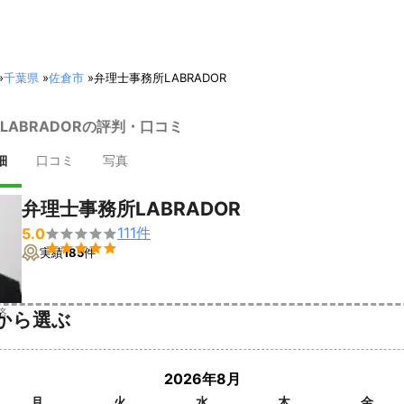
»
千葉県
»
佐倉市
»
弁理士事務所LABRADOR
LABRADORの評判・口コミ
細
口コミ
写真
弁理士事務所LABRADOR
111
件
5.0


実績
185
件
済
から選ぶ
2026年8月
月
火
水
木
金