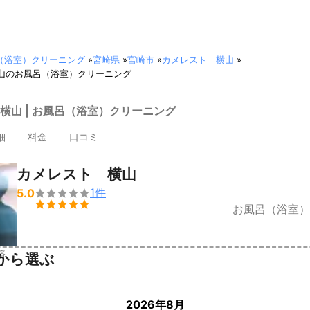
（浴室）クリーニング
»
宮崎県
»
宮崎市
»
カメレスト 横山
»
山のお風呂（浴室）クリーニング
横山 | お風呂（浴室）クリーニング
細
料金
口コミ
カメレスト 横山
1
件
5.0


お風呂（浴室）
済
から選ぶ
2026年8月