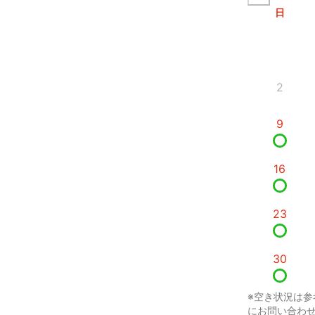
日
2
9
16
23
30
※空き状況は参
にお問い合わ