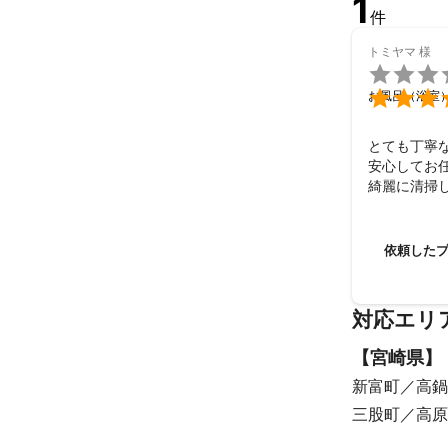
1
件
トミヤマ
様


お風呂（浴室
とても丁寧な
安心してお任
綺麗に清掃
またよろし
依頼した
対応エリ
【
宮崎県
】
新富町
高鍋
三股町
高原