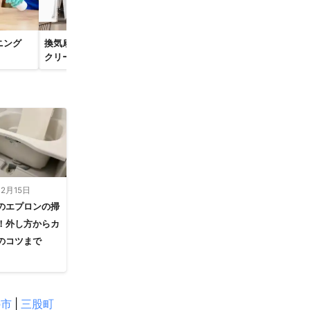
ニング
換気扇・レンジフード
草刈り・芝刈り
草むしり・草
クリーニング
草
12月15日
のエプロンの掃
！外し方からカ
のコツまで
の市
|
三股町