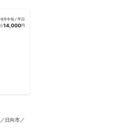
年8月中旬 / 平日
14,000
金
円
日向市