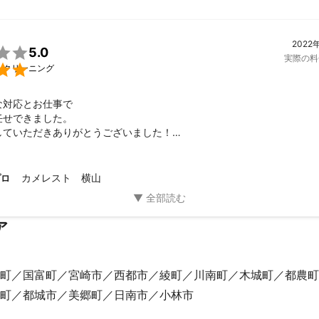
2022

5.0
実際の料

）クリーニング
対応とお仕事で

せできました。

していただきありがとうございました！

くお願いします♪
カメレスト 横山
プロ
ア
町
国富町
宮崎市
西都市
綾町
川南町
木城町
都農町
町
都城市
美郷町
日南市
小林市