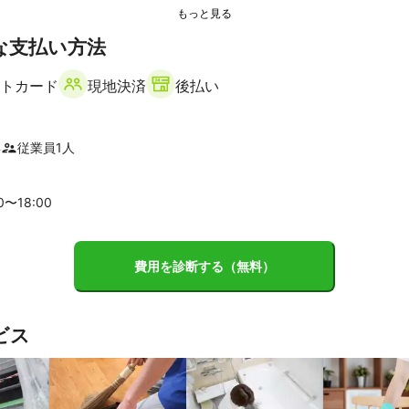
な支払い方法
トカード
現地決済
後払い
年
従業員
1
人
00〜
18
:00
費用を診断する（無料）
ビス