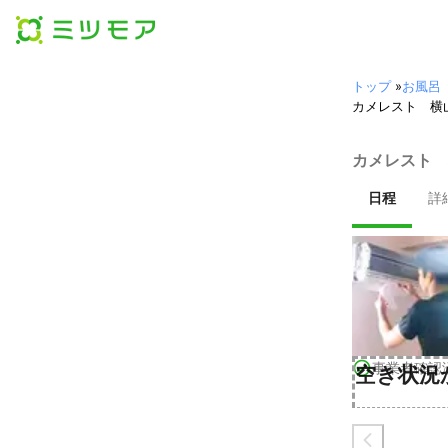
トップ
»
お風呂
カメレスト 横
カメレスト 
日程
詳
事業者確認
空き状況