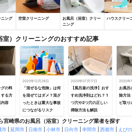
ーニング
空室クリーニング
お風呂（浴室）クリー
ハウスクリー
ニング
浴室）クリーニングのおすすめ記事
日
2020年12月28日
2020年07月17日
2020年
ングの料
「混ぜるな危険」は何
【風呂釜の洗浄】おす
お風呂
くする方
を混ぜてはダメ？混ざ
すめ洗浄剤はどれ？ 1
除方法
業内容
ったときは重大な事故
つ穴や2つ穴の正しい
ビ取り
につながるリスク
掃除方法も解説
ら宮崎県のお風呂（浴室）クリーニング業者を探す
城市
|
延岡市
|
日南市
|
小林市
|
日向市
|
串間市
|
西都市
|
えび