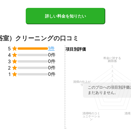
詳しい料金を知りたい
浴室）クリーニングの口コミ

1件
5
項目別評価

0件
4
料金に対する

0件
3
納得感
5

0件
2
4

0件
1
3
2
清掃の仕上が
り
1
このプロへの項目別評価
まだありません。
清掃時のコミ
清掃
ュニケーショ
ン