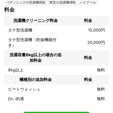
パナソニックの洗濯機掃除
東芝の洗濯機掃除
ハイアール
・エアコンクリーニングは2000台以上

料金
・レンジフードクリーニングは1000台以上

・洗濯機クリーニングは200台以上

洗濯機クリーニング料金
料金
の作業実績です。

タテ型洗濯機
15,000円
タテ型洗濯機（乾燥機能付
20,000円
き）
洗濯容量8kg以上の場合の追
料金
加料金
8kg以上
無料
機種別の追加料金
料金
ビートウォッシュ
無料
白い約束
無料