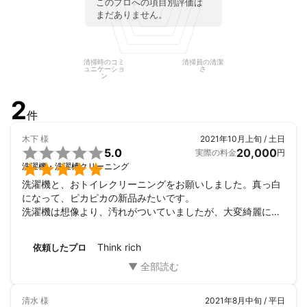
このプロへの項目別評価は
まだありません。
清掃時のコミ
清掃員の清潔
ュニケーショ
さ
ン
2
件
木下
様
2021年10月上旬 / 土日

5.0
20,000
実際の料金
円

洗濯機・洗濯槽クリーニング
洗濯機と、おトイレクリーニングをお願いしました。真っ白
になって、ピカピカの新品みたいです。

洗濯機は想像より、汚れがついていましたが、大変綺麗にし
て頂けて嬉しいです。

ありがとうございました。
Think rich
依頼したプロ
清水
様
2021年8月中旬 / 平日