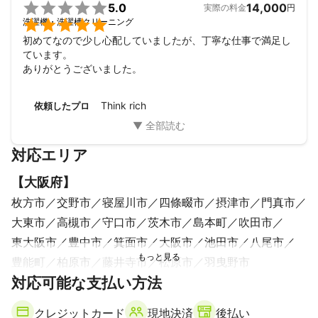

5.0
14,000
実際の料金
円

洗濯機・洗濯槽クリーニング
初めてなので少し心配していましたが、丁寧な仕事で満足し
ています。

ありがとうございました。
Think rich
依頼したプロ
対応エリア
【
大阪府
】
枚方市
交野市
寝屋川市
四條畷市
摂津市
門真市
大東市
高槻市
守口市
茨木市
島本町
吹田市
東大阪市
豊中市
箕面市
大阪市
池田市
八尾市
豊能町
柏原市
藤井寺市
松原市
羽曳野市
【
対応可能な支払い方法
奈良県
】
生駒市
平群町
奈良市
斑鳩町
大和郡山市
三郷町
クレジットカード
現地決済
後払い