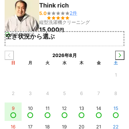
Think rich
2
件
5.0


縦型洗濯機クリーニング
15,000
円
事業者確認済
空き状況から選ぶ
2026年8月
日
月
火
水
木
金
土
1
2
3
4
5
6
7
8
9
10
11
12
13
14
15
16
17
18
19
20
21
22