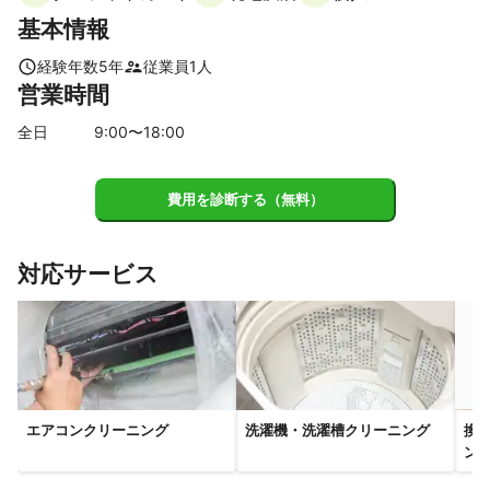
田原本町
基本情報
【
京都府
】
八幡市
京田辺市
精華町
大山崎町
城陽市
経験年数
5
年
従業員
1
人
営業時間
長岡京市
久御山町
井手町
向日市
木津川市
宇治市
宇治田原町
京都市
笠置町
和束町
亀岡市
全日
9
:00〜
18
:00
南山城村
【
兵庫県
】
費用を診断する（無料）
伊丹市
尼崎市
川西市
宝塚市
西宮市
芦屋市
【
滋賀県
】
対応サービス
草津市
栗東市
大津市
守山市
エアコンクリーニング
洗濯機・洗濯槽クリーニング
換
ン