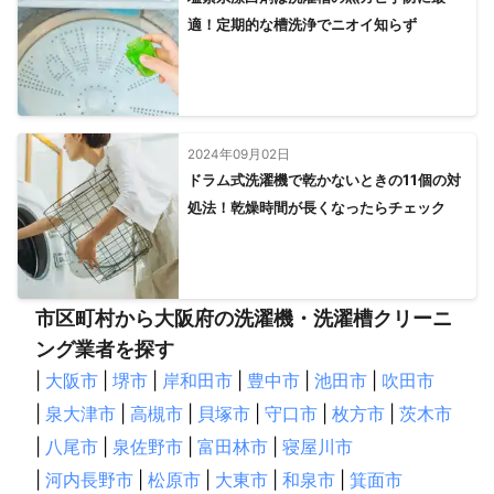
適！定期的な槽洗浄でニオイ知らず
2024年09月02日
ドラム式洗濯機で乾かないときの11個の対
処法！乾燥時間が長くなったらチェック
市区町村から大阪府の洗濯機・洗濯槽クリーニ
ング業者を探す
|
大阪市
|
堺市
|
岸和田市
|
豊中市
|
池田市
|
吹田市
|
泉大津市
|
高槻市
|
貝塚市
|
守口市
|
枚方市
|
茨木市
|
八尾市
|
泉佐野市
|
富田林市
|
寝屋川市
|
河内長野市
|
松原市
|
大東市
|
和泉市
|
箕面市