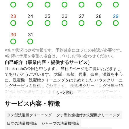
23
24
25
26
27
28
29
30
31
※空き状況は参考情報です。予約確定にはプロの確認が必要です。
※以降の予定を希望の場合は、プロにお問い合わせください。
自己紹介（事業内容・提供するサービス）
Think richの今田と申します。 当社のページをご覧いただきまし
てありがとうございます。 大阪、京都、兵庫、奈良、滋賀を中心
に、洗濯機・洗濯槽クリーニングをはじめとした ハウスクリーニ
ングサービスを提供しております。 洗濯機クリーニングは年間10
0台以上の実績がございます。 その他エアコン・レンジフード・
浴室クリーニングなど、 在宅のハウスクリーニングも対応可能で
サービス内容・特徴
すので、ご要望に合わせてぴったりのサービスがお届け可能で
す！ 親切・丁寧・明朗会計をモットーに仕事をしております。 ど
うぞよろしくお願いします。
タテ型洗濯機クリーニング
タテ型乾燥機付き洗濯機クリーニング
これまでの実績
日立の洗濯機掃除
シャープの洗濯機掃除
延べですが、
