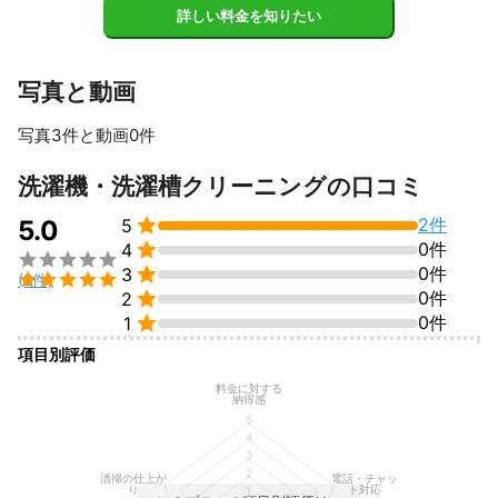
詳しい料金を知りたい
写真と動画
写真3件と動画0件
洗濯機・洗濯槽クリーニングの口コミ

2件
5.0
5

0件
4


0件
3

(2件)

0件
2

0件
1
項目別評価
料金に対する
納得感
5
4
3
2
清掃の仕上が
電話・チャッ
り
ト対応
1