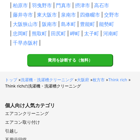
|
柏原市
|
羽曳野市
|
門真市
|
摂津市
|
高石市
|
藤井寺市
|
東大阪市
|
泉南市
|
四條畷市
|
交野市
|
大阪狭山市
|
阪南市
|
島本町
|
豊能町
|
能勢町
|
忠岡町
|
熊取町
|
田尻町
|
岬町
|
太子町
|
河南町
|
千早赤阪村
|
費用を診断する（無料）
トップ
»
洗濯機・洗濯槽クリーニング
»
大阪府
»
枚方市
»
Think rich
»
Think richの洗濯機・洗濯槽クリーニング
個人向け
人気カテゴリ
エアコンクリーニング
エアコン取り付け
引越し
不用品回収