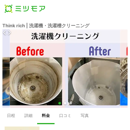
Think rich | 洗濯機・洗濯槽クリーニング
●
●
●
日程
詳細
料金
口コミ
写真