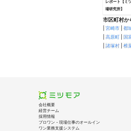
レポート【ミ
場研究所】
市区町村か
|
宮崎市
|
都
|
高原町
|
国
|
諸塚村
|
椎
会社概要
経営チーム
採用情報
プロワン - 現場仕事のオールイン
ワン業務支援システム