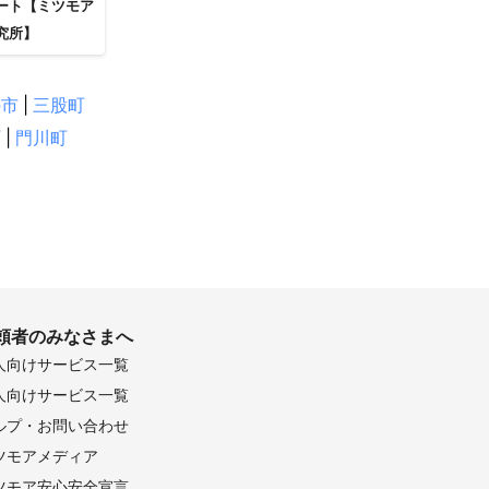
ート【ミツモア
究所】
の市
|
三股町
町
|
門川町
頼者のみなさまへ
人向けサービス一覧
人向けサービス一覧
ルプ・お問い合わせ
ツモアメディア
ツモア安心安全宣言