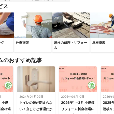
ビス
ング
外壁塗装
屋根の修理・リフォー
屋根塗装
ム
ムのおすすめ記事
日
2024年04月09日
2026年04月10日
2026年
月 小規
トイレの鍵が閉まらな
2026年1～3月 小規模
2025
料金相場
い！直し方と修理にか
リフォーム料金相場レ
規模リ