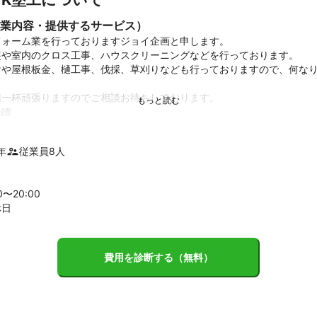
業内容・提供するサービス）
ォーム業を行っておりますジョイ企画と申します。

や室内のクロス工事、ハウスクリーニングなどを行っております。

けや屋根板金、樋工事、伐採、草刈りなども行っておりますので、何な
精一杯頑張りますのでご相談お待ちしております。
績
ョンの塗装、防水

年
従業員
8
人
ム

刈り

宅のハウスクリーニング

0〜
20
:00
タン防水

休日
ウム張り替え

ント
費用を診断する（無料）
技能士がおります。

ド、リーズナブルが売りです。