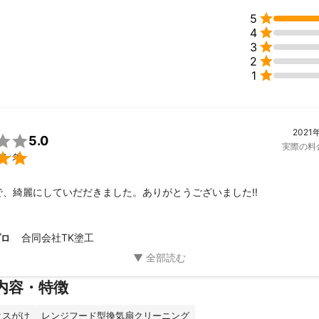

5

4

3

2

1
2021

5.0
実際の料

ニング
で、綺麗にしていだだきました。ありがとうございました‼️
合同会社TK塗工
プロ
内容・特徴
クスがけ
レンジフード型換気扇クリーニング