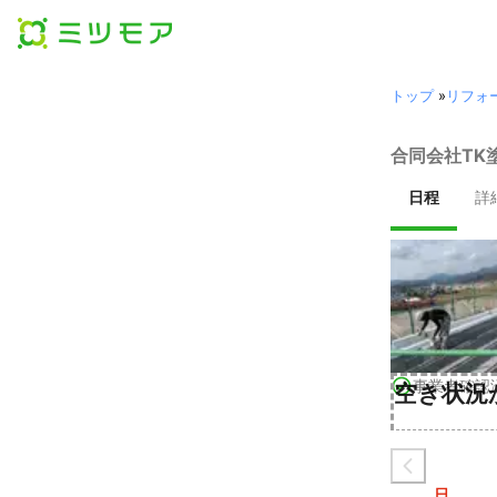
トップ
»
リフォ
合同会社TK
日程
詳
事業者確認
空き状況
日