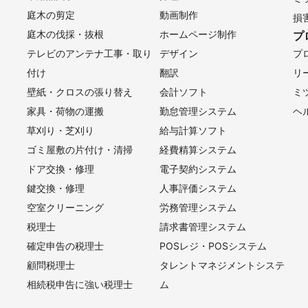
庭木の剪定
動画制作
損
庭木の伐採・抜根
ホームページ制作
プ
テレビのアンテナ工事・取り
デザイン
プ
付け
翻訳
リ
壁紙・クロスの張り替え
会計ソフト
ミ
家具・荷物の運搬
勤怠管理システム
ヘ
草刈り・芝刈り
給与計算ソフト
ゴミ屋敷の片付け・清掃
経費精算システム
ドア交換・修理
電子契約システム
鍵交換・修理
人事評価システム
空室クリーニング
労務管理システム
税理士
請求書管理システム
確定申告の税理士
POSレジ・POSシステム
顧問税理士
タレントマネジメントシステ
相続税申告に強い税理士
ム