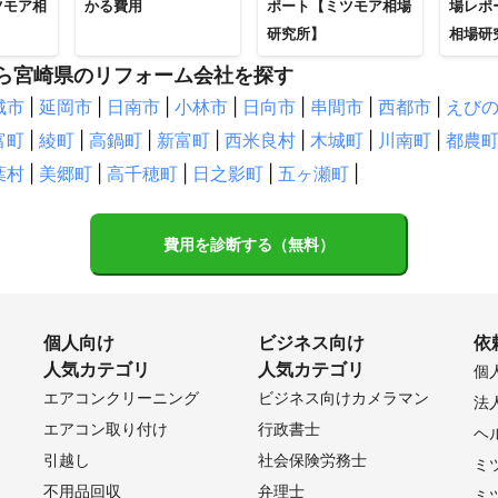
ツモア相
かる費用
ポート【ミツモア相場
場レポ
研究所】
相場研
ら宮崎県のリフォーム会社を探す
城市
|
延岡市
|
日南市
|
小林市
|
日向市
|
串間市
|
西都市
|
えび
富町
|
綾町
|
高鍋町
|
新富町
|
西米良村
|
木城町
|
川南町
|
都農
葉村
|
美郷町
|
高千穂町
|
日之影町
|
五ヶ瀬町
|
費用を診断する（無料）
個人向け
ビジネス向け
依
人気カテゴリ
人気カテゴリ
個
エアコンクリーニング
ビジネス向けカメラマン
法
エアコン取り付け
行政書士
ヘ
引越し
社会保険労務士
ミ
不用品回収
弁理士
ミ