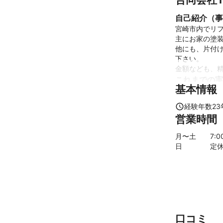
自己紹介（事
宮崎市内でリフ
主にお家の塗装
他にも、片付
下さい。

金額なども、
これまでの実
基本情報
戸建ての塗装

アパートマンシ
経験年数
23
住宅のリフォー
営業時間
企業、お庭の草
戸建て、集合住
月〜土
7
:0
ベランダのウレ
日
定
屋根ガルバニュ
駐車場拡張
アピールポイ
業種ごとに一級
丁寧、スピー
口コミ