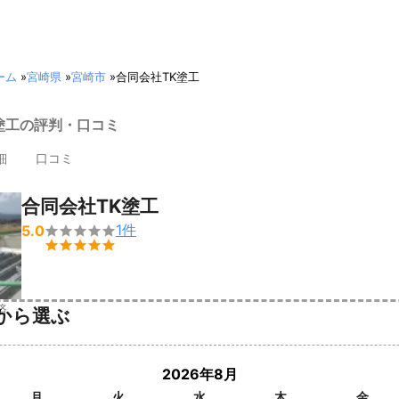
ーム
»
宮崎県
»
宮崎市
»
合同会社TK塗工
塗工の評判・口コミ
細
口コミ
合同会社TK塗工
1
件
5.0


済
から選ぶ
2026年8月
月
火
水
木
金