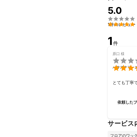
5.0


1件のレビュー
1
件
原口
様


ハウスクリー
とても丁寧
依頼した
サービス
フロアのワッ