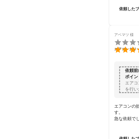
□■□■□■□■
依頼した
◆おすすめ人気
①防カビ抗菌コ
アベマツ
様
　洗浄後のキレ

　せっかくキレ

エアコンクリ
　キレイをキー
　約１年間効果
　次回洗浄のタ
依頼前
　（効果は使用
ポイン
エアコ
を行い
②室外機洗浄（
　室外機はエア
エアコンの
　なんとエアコ
す。

　室外機を洗浄
急な依頼で
　エアコンの寿
③ ドレンホー
依頼した