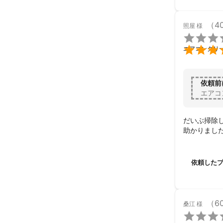
４.【養生】

　　養生用のビ
　　匂いや衛生
（4
照屋
様
　　使い捨ての

　　妊婦さん、

エアコンクリ
　　安心してご利
５.【清潔】

　　清潔な身だ
依頼前
エアコ
６.【アフター
　　損害保険に
だいぶ掃除
　　万が一の際
助かりまし
□■□■□■□■
◆ご予約に関し
依頼した
・予約が集中し
伺えない場合が
その際は、メッ
（6
桑江
様
改めて日時をお
