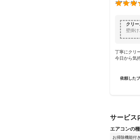

エアコンクリ
□■□■□■□
◆クリーニング
クリー
壁掛け
１、エアコンの
２、周辺が汚れ
３、エアコンの
４、外した部品
丁寧にクリー
５、専用洗剤を
今日から気
６、外した部品
７、取り付け後
依頼した
※洗浄中は機械
予めご了承くだ
□■□■□■□
◆作業内容に関
サービス
※エアコンクリ
エアコンの種
匂いを落としき
補償するもので
お掃除機能付