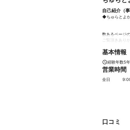
自己紹介（事
◆ちゅらとよか
数あるページの
ご覧頂きありが
基本情報
ちゅらとよの豊
どうぞよろしく
経験年数
5
営業時間
□■□■□■□■
全日
9
:
これまで多くの
お家にはどれだ
菌が潜んでいるか
だからこそ

お子さんをキレ
過ごさせてあげ
口コミ
そして
