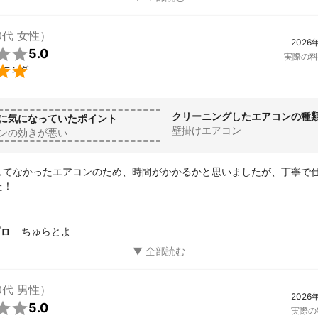
ニールなどは

面を考慮して

0代 女性）
2026
新品を使用しています。


5.0
実際の料
小さいお子さんも


ーニング
用いただけます(^^)

クリーニングしたエアコンの種
しなみでお伺い致します。

に気になっていたポイント
壁掛けエアコン
ンの効きが悪い
フォロー・損害保険に加入】

加入しており

してなかったエアコンのため、時間がかかるかと思いましたが、丁寧で
にも保険が適応されます。

た！
□■□■

て

ちゅらとよ
プロ
、ご希望の日時に

ございますが、

セージにて

0代 男性）
2026
伺い致します。


5.0
実際の