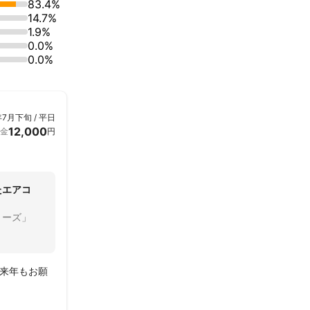
83.4%
14.7%
1.9%
0.0%
0.0%
年7月下旬 / 平日
12,000
金
円
たエアコ
リーズ」
来年もお願