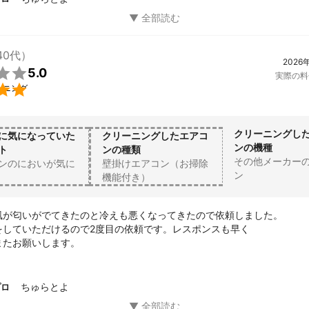
□■□■

６つの特徴

40代）
2026

5.0
実際の料
応、親切丁寧な作業】


ーニング
員の技術はもちろん

しております。

持って送り出すことが出来る、

感とホスピタリティーに溢れた

クリーニングし
に気になっていた
クリーニングしたエアコ
対応いたします。

ンの機種
ト
ンの種類
その他メーカー
ンのにおいが気に
壁掛けエアコン（お掃除
質】

ン
機能付き）
集を行い、様々な案件に対応しております

風が匂いがでてきたのと冷えも悪くなってきたので依頼しました。

応】

をしていただけるので2度目の依頼です。レスポンスも早く

て欲しいけど

またお願いします。
遣が来たらどうしよう…」

さい。

研修をクリアした

お伺いいたします。

ちゅらとよ
プロ