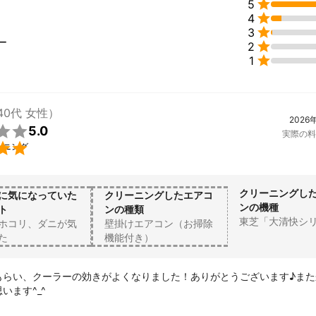

5
との


4
を


3


ー

2

1
達は

スしています。



40代 女性）
の言葉が

2026

5.0
いです！

実際の料

ーニング
頼んで良かった」

るよう

込めてクリーニング致します。

クリーニングし
に気になっていた
クリーニングしたエアコ
ンの機種
ト
ンの種類
東芝「大清快シ
ホコリ、ダニが気
壁掛けエアコン（お掃除
がいる

た
機能付き）
敗したく無い

あなたにピッタリです♪

もらい、クーラーの効きがよくなりました！ありがとうございます♪また
お任せください。

います^_^