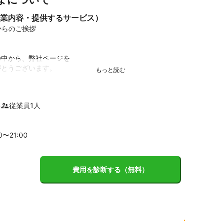
業内容・提供するサービス）
らのご挨拶

中から、弊社ページを

とうございます。

島（とよしま）と申します。

お願い致します♪

年
従業員
1
人
□■□■

00〜
21
:00
作業をしてきて

け、体に影響を与える

を見てきました(*_*)

費用を診断する（無料）
イな環境で

て欲しい。
