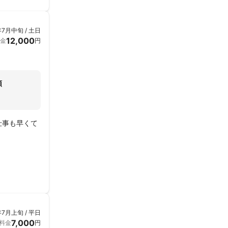
年7月中旬 / 土日
12,000
金
円
類
仕事も早くて
年7月上旬 / 平日
7,000
料金
円