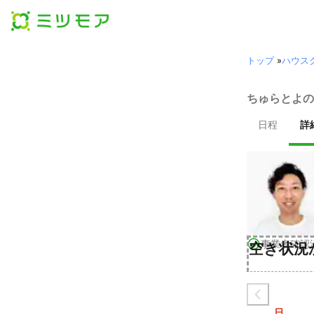
トップ
»
ハウス
ちゅらとよの
日程
詳
事業者確認
空き状況
日