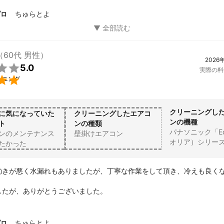
□■□■

ちゅらとよ
プロ
メニュー

ート　1000円

（60代 男性）
2026
イな状態にコーティングし


5.0
実際の料
イにしたエアコン内部の


ーニング
プ。

が持続し、

イミングを先延ばしにできます。

クリーニングし
に気になっていた
クリーニングしたエアコ
環境により前後します）

ンの機種
ト
ンの種類
パナソニック「Eo
ンのメンテナンス
壁掛けエアコン
オリア）シリー
たかった
節電効果）2000円

コンの心臓部と言われていて

効きが悪く水漏れもありましたが、丁寧な作業をして頂き、冷えも良く
ンの電気代の８割は室外機。

すれば、電気代節約だけでなく

したが、ありがとうございました。
命延長も期待できます。

スクリーニング　1000円

ちゅらとよ
プロ