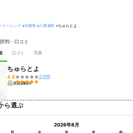
クリーニング
»
沖縄県
»
八重瀬町
»
ちゅらとよ
評判・口コミ
細
口コミ
写真
ちゅらとよ
211
件
4.8


実績
295
件
済
から選ぶ
2026年8月
月
火
水
木
金