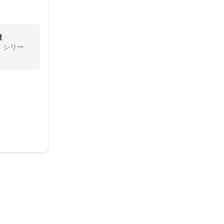
種
）シリー