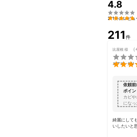
4.8
キレイになるこ
「気持ちよさ」

感じて頂きたい♪

211件のレビュ
そんな想いで私
211
日々メンテナン
件
あなたの喜ぶ顔
（
比屋根
様
「ありがとう」

私たちのやりが

エアコンクリ
「ちゅらとよに
そう言って頂け
一生懸命、心を
依頼前
ポイン
弊社は

カビや
・小さな子ども
になっ
・業者選びに失
と思われている
綺麗にして
安心して私達に
いしたいと思