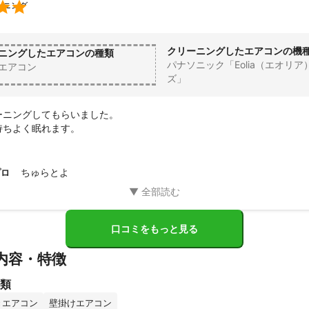

ーニング
■□■□■□

の流れ

クリーニングしたエアコンの機
ニングしたエアコンの種類
パナソニック「Eolia（エオリア
エアコン
動作確認をします

ズ」
ないようしっかり養生します

部品を外します

を洗浄します

ニングしてもらいました。

塗布、本体内部を高圧洗浄します

持ちよく眠れます。
を取り付け、元の状態に戻します

、動作確認を行い完了となります

ちゅらとよ
プロ
音がします。

さいませ。

■□■□■□

口コミをもっと見る
する注意事項

内容・特徴
ーニングとは

類
ることを

はございません。

きエアコン
壁掛けエアコン