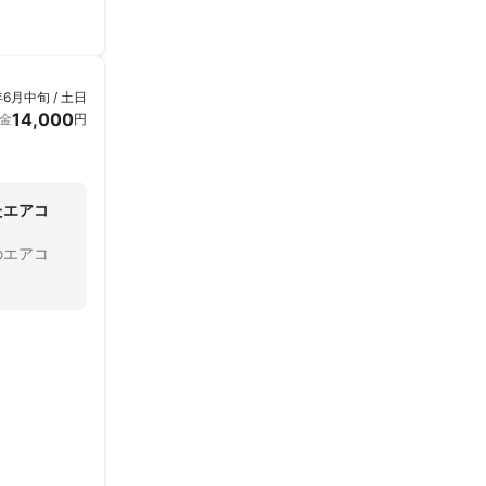
年6月中旬 / 土日
14,000
金
円
たエアコ
のエアコ