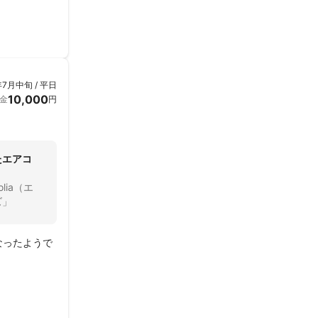
年7月中旬 / 平日
10,000
金
円
たエアコ
lia（エ
ズ」
なったようで