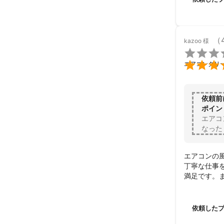
□■□■□■□■
◆ちゅらとよの
（
kazoo
様

１.【誠実な対

エアコンクリ
　　スタッフ全
　　人柄を重視
　　私も自信を
　　熟練で責任
依頼前
　　スタッフが
ポイン
エアコ
２.【信頼、高品
なった
　　日々情報収
エアコンの
３.【完全自社対
丁寧な仕事
　「丁寧にやっ
満足です。
　　バイトや派
　　ご安心くだ
　　高い基準の
　　スタッフが
依頼した