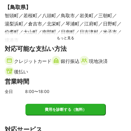
【
鳥取県
】
智頭町
若桜町
八頭町
鳥取市
岩美町
三朝町
湯梨浜町
倉吉市
北栄町
琴浦町
江府町
日野町
伯耆町
大山町
南部町
日南町
日吉津村
米子市
境港市
【
対応可能な支払い方法
岡山県
】
備前市
美作市
和気町
瀬戸内市
西粟倉村
赤磐市
クレジットカード
銀行振込
現地決済
勝央町
奈義町
久米南町
岡山市
美咲町
津山市
後払い
玉野市
早島町
吉備中央町
鏡野町
総社市
倉敷市
営業時間
真庭市
矢掛町
浅口市
高梁市
里庄町
井原市
新庄村
笠岡市
新見市
全日
8
:00〜
18
:00
【
京都府
】
福知山市
費用を診断する（無料）
【
兵庫県
】
太子町
姫路市
たつの市
相生市
高砂市
赤穂市
対応サービス
福崎町
上郡町
加古川市
市川町
加西市
播磨町