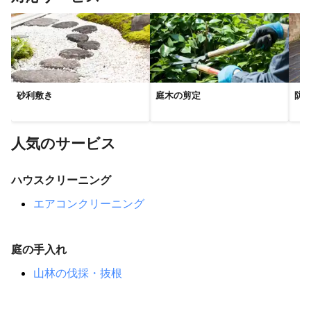
佐用町
稲美町
小野市
宍粟市
明石市
神河町
加東市
三木市
多可町
西脇市
朝来市
神戸市
丹波市
養父市
丹波篠山市
香美町
新温泉町
豊岡市
三田市
砂利敷き
庭木の剪定
防
人気のサービス
ハウスクリーニング
エアコンクリーニング
庭の手入れ
山林の伐採・抜根