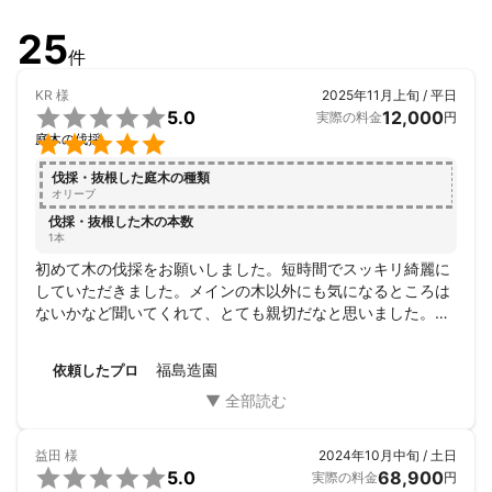
25
件
KR
様
2025年11月上旬 / 平日

5.0
12,000
実際の料金
円

庭木の伐採
伐採・抜根した庭木の種類
オリーブ
伐採・抜根した木の本数
1本
初めて木の伐採をお願いしました。短時間でスッキリ綺麗に
していただきました。メインの木以外にも気になるところは
ないかなど聞いてくれて、とても親切だなと思いました。こ
の度はありがとうございました。
福島造園
依頼したプロ
益田
様
2024年10月中旬 / 土日

5.0
68,900
実際の料金
円