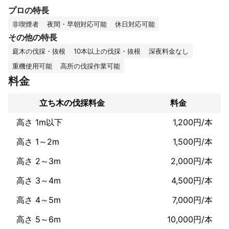
庭木の伐採・抜根に関するお困りごとやご相談がございました
プロの特長
ら、ぜひお気軽にお問い合わせください。

ご依頼を心よりお待ちしております。
非喫煙者
夜間・早朝対応可能
休日対応可能
その他の特長
庭木の伐採・抜根
10本以上の伐採・抜根
深夜料金なし
重機使用可能
高所の伐採作業可能
料金
立ち木の伐採料金
料金
高さ 1m以下
1,200円/本
高さ 1～2m
1,500円/本
高さ 2～3m
2,000円/本
高さ 3～4m
4,500円/本
高さ 4～5m
7,000円/本
高さ 5～6m
10,000円/本