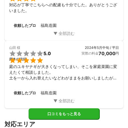
対応が丁寧でこちらへの配慮も十分でした。ありがとうござ
いました。
福島造園
依頼したプロ
山田
様
2024年5月中旬 / 平日

5.0
70,000
実際の料金
円

庭木の伐採
庭のユキヤナギが大きくなってしまい、そこを家庭菜園に変
えたくて相談しました。

土を一から入れ替えたいなどわがままをお願いしましたが、
有機土にしてくれたりと大満足です。

木を抜くことが木に申し訳ないと思ってる気持ちを伝えた
福島造園
依頼したプロ
ら、僕たちも木が好きなんでと理解してくれたのが嬉しかっ
たです。

草木を愛してる素敵な造園屋さんです。
口コミをもっと見る
対応エリア