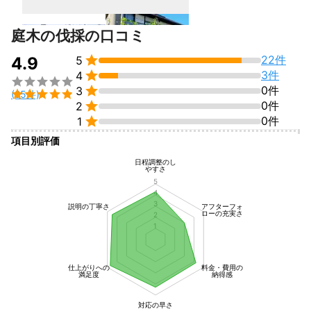
庭木の伐採の口コミ

22件
4.9
5

3件
4


0件
3

(25件)

0件
2

0件
1
項目別評価
日程調整のし
やすさ
5
4
3
説明の丁寧さ
アフターフォ
ローの充実さ
2
1
仕上がりへの
料金・費用の
満足度
納得感
対応の早さ