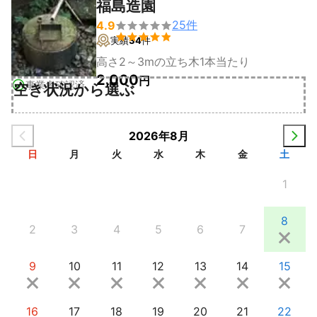
福島造園
25
件
4.9


実績
34
件
高さ2～3mの立ち木1本当たり
2,000
円
事業者確認済
空き状況から選ぶ
2026年8月
日
月
火
水
木
金
土
1
8
2
3
4
5
6
7
9
10
11
12
13
14
15
16
17
18
19
20
21
22