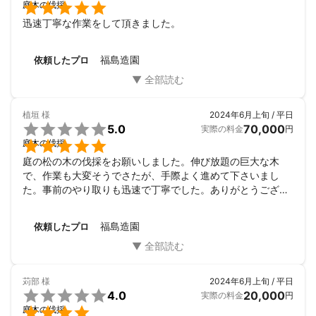

庭木の伐採
迅速丁寧な作業をして頂きました。
福島造園
依頼したプロ
植垣
様
2024年6月上旬 / 平日

5.0
70,000
実際の料金
円

庭木の伐採
庭の松の木の伐採をお願いしました。伸び放題の巨大な木
で、作業も大変そうでさたが、手際よく進めて下さいまし
た。事前のやり取りも迅速で丁寧でした。ありがとうござい
ました。
福島造園
依頼したプロ
苅部
様
2024年6月上旬 / 平日

4.0
20,000
実際の料金
円

庭木の伐採