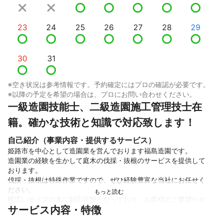
23
24
25
26
27
28
29
30
31
※空き状況は参考情報です。予約確定にはプロの確認が必要です。
※以降の予定を希望の場合は、プロにお問い合わせください。
一級造園技能士、二級造園施工管理技士在
籍。確かな技術と知識で対応致します！
自己紹介（事業内容・提供するサービス）
姫路市を中心として造園業を営んでおります福島造園です。

造園業の経験を生かして庭木の伐採・抜根のサービスを提供して
おります。

伐採・抜根は特殊作業ですので、ぜひ経験豊富な当社にお任せく
ださい。

幅広いサイズの木に対応可能となっており、お客様のご要望やお
サービス内容・特徴
庭の状況に合わせた最適な作業を行います。
