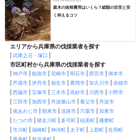
庭木の抜根費用はいくら？総額の目安と安
く抑えるコツ
エリアから兵庫県の伐採業者を探す
|
武庫之荘・塚口
|
市区町村から兵庫県の伐採業者を探す
|
神戸市
|
姫路市
|
尼崎市
|
明石市
|
西宮市
|
洲本市
|
芦屋市
|
伊丹市
|
相生市
|
豊岡市
|
加古川市
|
赤穂市
|
西脇市
|
宝塚市
|
三木市
|
高砂市
|
川西市
|
小野市
|
三田市
|
加西市
|
丹波篠山市
|
養父市
|
丹波市
|
南あわじ市
|
朝来市
|
淡路市
|
宍粟市
|
加東市
|
たつの市
|
猪名川町
|
多可町
|
稲美町
|
播磨町
|
市川町
|
福崎町
|
神河町
|
太子町
|
上郡町
|
佐用町
|
香美町
|
新温泉町
|