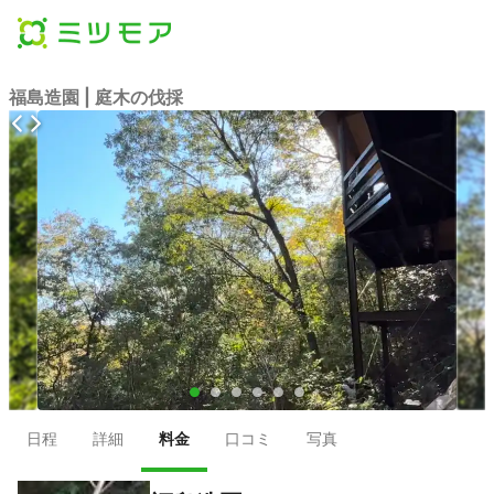
福島造園 | 庭木の伐採
●
●
●
●
●
●
日程
詳細
料金
口コミ
写真