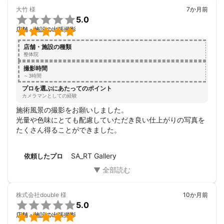
大竹
様
7か月前

5.0

店舗・施設の出張撮影
店舗・施設の種類
整体院
撮影時間
～3時間
プロを選ぶにあたってのポイント
カメラマンとしての経験
施術風景の撮影をお願いしました。

光量や色味にとても配慮していただき良い仕上がりの写真を
たくさん得ることができました。
SA_RT Gallery
依頼したプロ
株式会社double
様
10か月前

5.0

店舗・施設の出張撮影