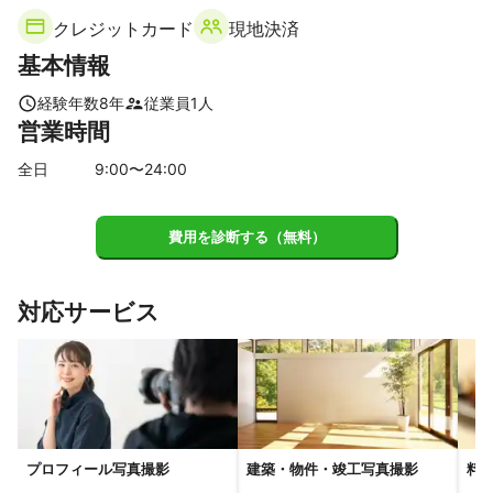
川崎市
クレジットカード
現地決済
基本情報
経験年数
8
年
従業員
1
人
営業時間
全日
9
:00〜
24
:00
費用を診断する（無料）
対応サービス
プロフィール写真撮影
建築・物件・竣工写真撮影
料