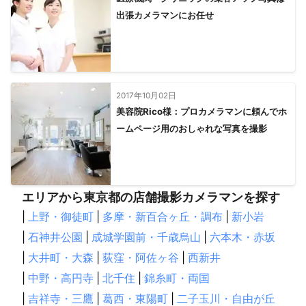
出張カメラマンにお任せ
2017年10月02日
美容院Rico様：プロカメラマンに頼んでホ
ームページ用のおしゃれな写真を撮影
エリアから東京都の店舗撮影カメラマンを探す
|
上野・御徒町
|
多摩・新百合ヶ丘・調布
|
新小岩
|
石神井公園
|
成城学園前・千歳烏山
|
六本木・赤坂
|
大井町・大森
|
荻窪・阿佐ヶ谷
|
西新井
|
中野・高円寺
|
北千住
|
錦糸町・両国
|
吉祥寺・三鷹
|
葛西・東陽町
|
二子玉川・自由が丘