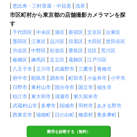
|
恵比寿・三軒茶屋・中目黒
|
浅草
|
市区町村から東京都の店舗撮影カメラマンを探
す
|
千代田区
|
中央区
|
港区
|
新宿区
|
文京区
|
台東区
|
墨田区
|
江東区
|
品川区
|
目黒区
|
大田区
|
世田谷区
|
渋谷区
|
中野区
|
杉並区
|
豊島区
|
北区
|
荒川区
|
板橋区
|
練馬区
|
足立区
|
葛飾区
|
江戸川区
|
八王子市
|
立川市
|
武蔵野市
|
三鷹市
|
青梅市
|
府中市
|
昭島市
|
調布市
|
町田市
|
小金井市
|
小平市
|
日野市
|
東村山市
|
国分寺市
|
国立市
|
福生市
|
狛江市
|
東大和市
|
清瀬市
|
東久留米市
|
武蔵村山市
|
多摩市
|
稲城市
|
羽村市
|
あきる野市
|
西東京市
|
瑞穂町
|
日の出町
|
檜原村
|
奥多摩町
|
費用を診断する（無料）