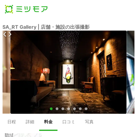
SA_RT Gallery | 店舗・施設の出張撮影
●
●
●
●
●
●
●
日程
詳細
料金
口コミ
写真