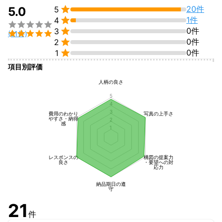

20件
5.0
5

1件
4


0件
3

(21件)

0件
2

0件
1
項目別評価
人柄の良さ
5
4
3
費用のわかり
写真の上手さ
やすさ・納得
2
感
1
レスポンスの
構図の提案力
良さ
・要望への対
応力
納品期日の遵
守
21
件