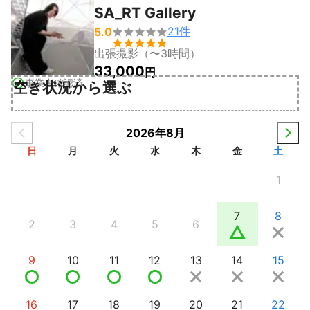
SA_RT Gallery
21
件
5.0


出張撮影（〜3時間）
33,000
円
事業者確認済
空き状況から選ぶ
2026年8月
日
月
火
水
木
金
土
1
7
8
2
3
4
5
6
9
10
11
12
13
14
15
16
17
18
19
20
21
22