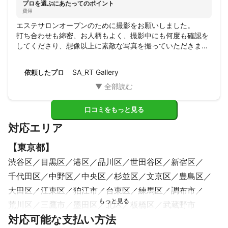
プロを選ぶにあたってのポイント
費用
エステサロンオープンのために撮影をお願いしました。

打ち合わせも綿密、お人柄もよく、撮影中にも何度も確認を
してくださり、想像以上に素敵な写真を撮っていただきまし
た。

このお写真を武器に頑張りたいと思います。そしてまた撮影
SA_RT Gallery
依頼したプロ
をお願いさせてくだい。その際はどうぞよろしくお願いいた
します！
口コミをもっと見る
対応エリア
【
東京都
】
渋谷区
目黒区
港区
品川区
世田谷区
新宿区
千代田区
中野区
中央区
杉並区
文京区
豊島区
大田区
江東区
狛江市
台東区
練馬区
調布市
荒川区
三鷹市
墨田区
北区
板橋区
武蔵野市
【
対応可能な支払い方法
神奈川県
】