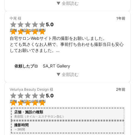
また機会があればお願いしたいと思います。

ありがとうございました。
中尾
様
1年前

5.0

店舗・施設の出張撮影
自宅サロンWebサイト用の撮影をお願いしました。

とても気さくなお人柄で、事前打ち合わせも撮影当日も安心
してお願いできました。

素敵な写真をありがとうございました。楽しかったです！
SA_RT Gallery
依頼したプロ
Veluriya Beauty Design
様
2年前

5.0

店舗・施設の出張撮影
店舗・施設の種類
美容院（ネイル・エステサロン含む）
撮影時間
～3時間