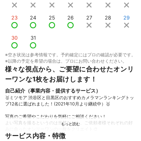
23
24
25
26
27
28
29
30
31
※空き状況は参考情報です。予約確定にはプロの確認が必要です。
※以降の予定を希望の場合は、プロにお問い合わせください。
様々な視点から、ご要望に合わせたオンリ
ーワンな1枚をお届けします！
自己紹介（事業内容・提供するサービス）
🥇ミツモア 渋谷区と目黒区のおすすめカメラマンランキングトッ
プ12名に選ばれました！(2021年10月より継続中）🥇

写真のご希望やこだわりを気軽にご相談ください！

よい写真を撮るというのは当然ながら、ご依頼者様それぞれの好
みに合ったオンリーワンの一枚をクリエイト🎨

サービス内容・特徴
光を巧みに使った夜にしか撮れないクリエイティブな撮影も大変