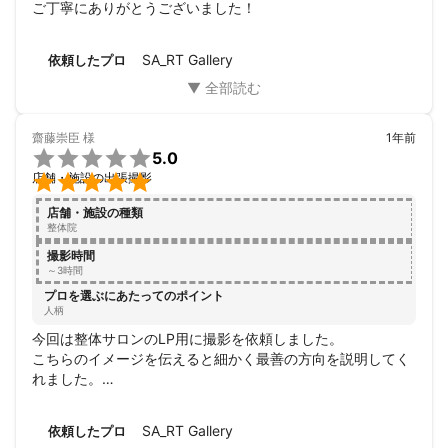
ご丁寧にありがとうございました！
SA_RT Gallery
依頼したプロ
齋藤崇臣
様
1年前

5.0

店舗・施設の出張撮影
店舗・施設の種類
整体院
撮影時間
～3時間
プロを選ぶにあたってのポイント
人柄
今回は整体サロンのLP用に撮影を依頼しました。

こちらのイメージを伝えると細かく最善の方向を説明してく
れました。

また何パターンか撮影して逐一確認、説明。納得してからの
納品となり非常に安心しました。

SA_RT Gallery
依頼したプロ
撮影した仕上がりもイメージ通りで良かったです。
