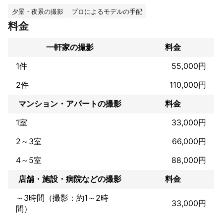
ご好評頂いております！

夕景・夜景の撮影
プロによるモデルの手配
SNSマーケティングやブランディングコンサルタント、モデル経
料金
験からデザイナーの経験もあるので、様々な視点から依頼者様そ
れぞれにぴったりの一枚をお届けしたいと思っております！
一軒家の撮影
料金
これまでの実績
・International Gallery BEAMS宣材撮影

1件
55,000円
・大手芸能事務所所属タレント宣材写真撮影

・チャンネル登録者数200万人超えYouTuber宣材撮影

2件
110,000円
・株式会社ALSOK　笑顔と元気でつなぐ写真応募キャンペーン入
賞

マンション・アパートの撮影
料金
・MONSTERCAT（カナダの大手音楽レーベル）日本人アーティ
スト宣材撮影

1室
33,000円
・フォロワー10,000人越えのインフルエンサー様の投稿用素材撮
2～3室
66,000円
影

・その他アーティスト様の楽曲ジャケット、PR商材やプロフィー
4～5室
88,000円
ル写真などを数多く撮影
アピールポイント
店舗・施設・病院などの撮影
料金
これまでに自身のアーティスト活動とセルフブランディングを10
年以上継続してきた経験や、デザイン、コンサルタント、SNSマ
～3時間（撮影：約1～2時
33,000円
ーケティング、その他多岐に渡る経験から

間）
他のカメラマンには無い視点からの撮影と、ご依頼者様と話し合