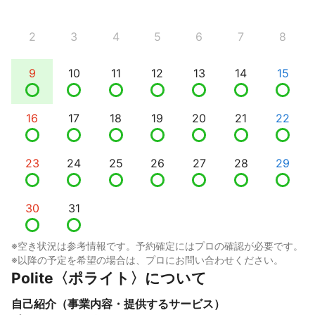
2
3
4
5
6
7
8
9
10
11
12
13
14
15
16
17
18
19
20
21
22
23
24
25
26
27
28
29
30
31
※空き状況は参考情報です。予約確定にはプロの確認が必要です。
※以降の予定を希望の場合は、プロにお問い合わせください。
Polite〈ポライト〉について
自己紹介（事業内容・提供するサービス）