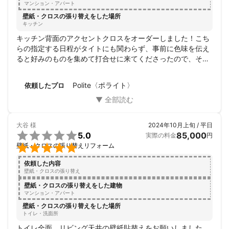
マンション・アパート
壁紙・クロスの張り替えをした場所
キッチン
キッチン背面のアクセントクロスをオーダーしました！こち
らの指定する日程がタイトにも関わらず、事前に色味を伝え
ると好みのものを集めて打合せに来てくださったので、その
日に即決でき大変助かりました！作業当日も思ってる以上に
スムーズで、きっちり仕上げていただけました。お仕事が丁
Polite〈ポライト〉
依頼したプロ
寧なのはもちろんですが、子どもたちが騒ぐ中でも笑顔で接
していただきありがたかったです。お願いして良かったと思
っています。ありがとうございました！
大谷
様
2024年10月上旬 / 平日

5.0
85,000
実際の料金
円

壁紙・クロスの張り替えリフォーム
依頼した内容
壁紙・クロスの張り替え
壁紙・クロスの張り替えをした建物
マンション・アパート
壁紙・クロスの張り替えをした場所
トイレ・洗面所
トイレ全面、リビング天井の壁紙貼替えをお願いしました。
