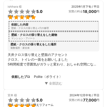
ishihara
様
2025年1月下旬 / 平日

5.0
18,000
実際の料金
円

壁紙・クロスの補修
依頼した内容
壁紙・クロスの張り替え+穴の修理
壁紙・クロスの張り替えをした建物
マンション・アパート
壁紙・クロスの張り替えをした場所
複数場所・家全体
天井クロス張り替えと壁面のアクセント

クロス、トイレの一面をお願いしました

5時間程度で雰囲気がガラッと変わり、おしゃれ空間になり
ました

親切、丁寧 わかりやすい説明で価格も良心的で大変満足して
Polite〈ポライト〉
依頼したプロ
います

引越し日に間に合うようにして頂きありがとうございまし
た。
宮本
様
2024年12月中旬 / 平日

5.0
77,000
実際の料金
円

壁紙・クロスの張り替えリフォーム