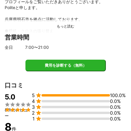
プロフィールをご覧いただきありがとうございます。

Politeと申します。

兵庫県明石市を拠点に活動しております。

●壁紙・クロスの張り替え

営業時間
●物件の原状回復

のご依頼を承っております！

全日
7
:00〜
21
:00
豊富な知識と経験を生かし、スピーディーな作業を行います。

よろしくお願い致します。
費用を診断する（無料）
口コミ

5
100.0%
5.0

4
0.0%


3
0.0%

8件のレビュ

2
0.0%
ー

1
0.0%
8
件