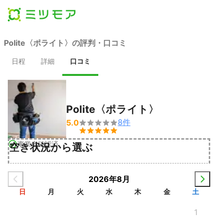
Polite〈ポライト〉の評判・口コミ
日程
詳細
口コミ
Polite〈ポライト〉
8
件
5.0


事業者確認済
空き状況から選ぶ
2026年8月
日
月
火
水
木
金
土
1