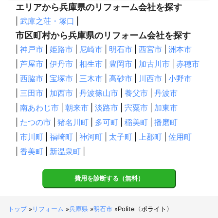
エリアから兵庫県のリフォーム会社を探す
|
武庫之荘・塚口
|
市区町村から兵庫県のリフォーム会社を探す
|
神戸市
|
姫路市
|
尼崎市
|
明石市
|
西宮市
|
洲本市
|
芦屋市
|
伊丹市
|
相生市
|
豊岡市
|
加古川市
|
赤穂市
|
西脇市
|
宝塚市
|
三木市
|
高砂市
|
川西市
|
小野市
|
三田市
|
加西市
|
丹波篠山市
|
養父市
|
丹波市
|
南あわじ市
|
朝来市
|
淡路市
|
宍粟市
|
加東市
|
たつの市
|
猪名川町
|
多可町
|
稲美町
|
播磨町
|
市川町
|
福崎町
|
神河町
|
太子町
|
上郡町
|
佐用町
|
香美町
|
新温泉町
|
費用を診断する（無料）
トップ
»
リフォーム
»
兵庫県
»
明石市
»
Polite〈ポライト〉