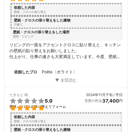
依頼した内容
壁紙・クロスの張り替え
壁紙・クロスの張り替えをした建物
戸建て
壁紙・クロスの張り替えをした場所
居室・リビング
リビングの一面をアクセントクロスに貼り替えと、キッチン
の壁紙の貼り替えをお願いしました。

仕上がり、仕事の速さも大変満足しています。今度、壁紙を
貼り替える時も是非、お願いしたいです。

壁紙貼り替えを考えられてる方は、ポライトさんは、おすす
Polite〈ポライト〉
依頼したプロ
めです！
たきもと
様
2024年11月下旬 / 平日

5.0
37,400
実際の料金
円

壁紙・クロスの張り替えリフォーム
依頼した内容
壁紙・クロスの張り替え
壁紙・クロスの張り替えをした建物