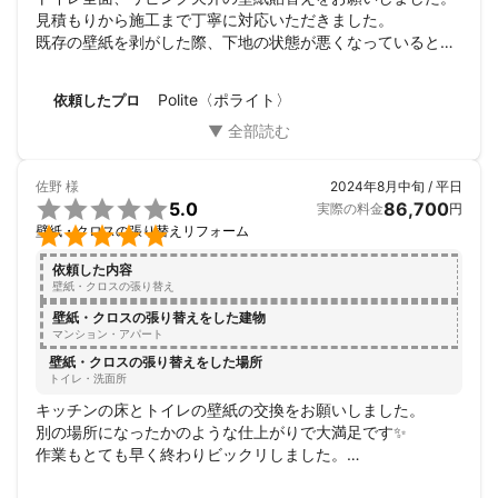
見積もりから施工まで丁寧に対応いただきました。

既存の壁紙を剥がした際、下地の状態が悪くなっているとこ
ろを見つけていただき、きれいに処理して貼替えてもらいま
した。

Polite〈ポライト〉
依頼したプロ
大変感謝しております。

今度またお願いしようと思います。
佐野
様
2024年8月中旬 / 平日

5.0
86,700
実際の料金
円

壁紙・クロスの張り替えリフォーム
依頼した内容
壁紙・クロスの張り替え
壁紙・クロスの張り替えをした建物
マンション・アパート
壁紙・クロスの張り替えをした場所
トイレ・洗面所
キッチンの床とトイレの壁紙の交換をお願いしました。

別の場所になったかのような仕上がりで大満足です✨

作業もとても早く終わりビックリしました。

お二人で作業をしてもらいましたが人柄もとてもよく次回も