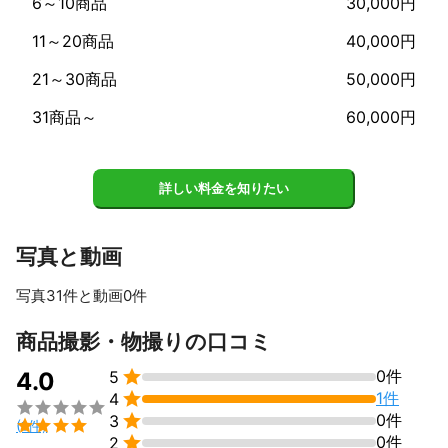
6～10商品
30,000円
11～20商品
40,000円
21～30商品
50,000円
31商品～
60,000円
詳しい料金を知りたい
写真と動画
写真31件と動画0件
すべて見る
商品撮影・物撮りの口コミ

0件
4.0
5

1件
4


0件
3

(1件)

0件
2