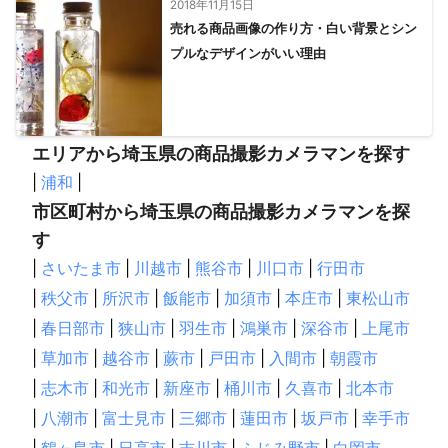
2018年11月15日
売れる商品画像の作り方・白い背景とシン
プルなデザインがいい理由
エリアから埼玉県の商品撮影カメラマンを探す
|
浦和
|
市区町村から埼玉県の商品撮影カメラマンを探
す
|
さいたま市
|
川越市
|
熊谷市
|
川口市
|
行田市
|
秩父市
|
所沢市
|
飯能市
|
加須市
|
本庄市
|
東松山市
|
春日部市
|
狭山市
|
羽生市
|
鴻巣市
|
深谷市
|
上尾市
|
草加市
|
越谷市
|
蕨市
|
戸田市
|
入間市
|
朝霞市
|
志木市
|
和光市
|
新座市
|
桶川市
|
久喜市
|
北本市
|
八潮市
|
富士見市
|
三郷市
|
蓮田市
|
坂戸市
|
幸手市
|
鶴ヶ島市
|
日高市
|
吉川市
|
ふじみ野市
|
白岡市