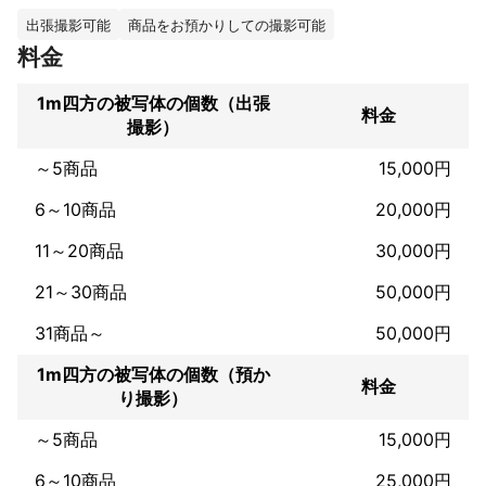
いております。

背景紙（白、グレー、黒、他にも多色）、木目調の天板（茶色、
出張撮影可能
商品をお預かりしての撮影可能
木なり、黒、他）、テーブルクロスも、ご用意できます。
料金
これまでの実績
『料理関係の仕事』

1m四方の被写体の個数（出張
料金
・ミディアミクス / PR会社

撮影）
（飄香、飄香小院、飄香竹韻、Subrideo Restaurare、ISSEI YUA
SA、nombre、APERO,SALONE TOKYO、SALONE 2007、IL TE
～5商品
15,000円
ATRINO DA SALONE、

LOTTOCENTO、 BIODINAMICO 、QUINTOCANTO、AROME
6～10商品
20,000円
S、RINASIMENTO、Subrideo Restaurare,SOiSPACE,他）のwe
b、menu

11～20商品
30,000円
・京葉ガス /  Withyou（レストランガイド）

・LION シェフトモ （テイクアウトアプリ用チラシ）

21～30商品
50,000円
・Mobility Technologies / GO Dine（タクシーデリバリー専用ア
プリ）

31商品～
50,000円
・ナツメ社　　2015年刊 デザート・バイブル プレミアム

1m四方の被写体の個数（預か
・主婦の友社　2019年刊 尼寺 三光院 毎日やさい精進料理

料金
り撮影）
～5商品
15,000円
6～10商品
25,000円