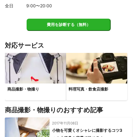
品川区
墨田区
奥多摩町
葛飾区
江東区
大田区
全日
9
:00〜
20
:00
江戸川区
【
千葉県
】
費用を診断する（無料）
流山市
野田市
松戸市
市川市
浦安市
鎌ケ谷市
柏市
船橋市
習志野市
白井市
我孫子市
八千代市
対応サービス
千葉市
印西市
四街道市
袖ケ浦市
木更津市
佐倉市
栄町
富津市
酒々井町
市原市
【
山梨県
】
上野原市
小菅村
丹波山村
【
埼玉県
】
商品撮影・物撮り
料理写真・飲食店撮影
所沢市
狭山市
三芳町
入間市
ふじみ野市
新座市
川越市
富士見市
志木市
朝霞市
日高市
鶴ヶ島市
和光市
坂戸市
毛呂山町
戸田市
川島町
飯能市
商品撮影・物撮りのおすすめ記事
蕨市
さいたま市
上尾市
鳩山町
桶川市
越生町
2017年11月08日
北本市
川口市
伊奈町
東松山市
吉見町
蓮田市
小物を可愛くオシャレに撮影するコツ3
ときがわ町
鴻巣市
嵐山町
白岡市
滑川町
草加市