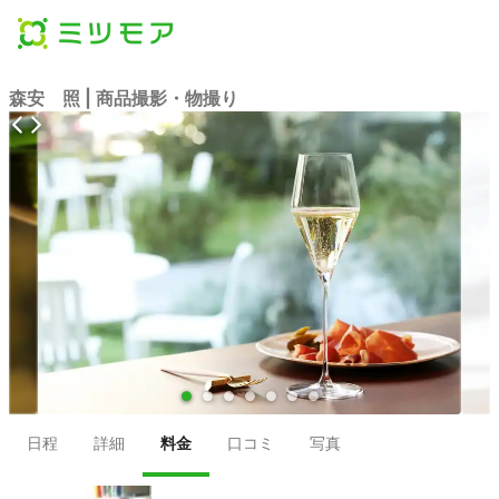
森安 照 | 商品撮影・物撮り
●
●
●
●
●
●
●
日程
詳細
料金
口コミ
写真