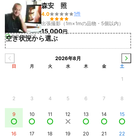
森安 照
1
件
4.0


出張撮影（1m×1mの品物・5個以内）
15,000
円
事業者確認済
空き状況から選ぶ
2026年8月
日
月
火
水
木
金
土
1
2
3
4
5
6
7
8
9
10
11
12
13
14
15
16
17
18
19
20
21
22