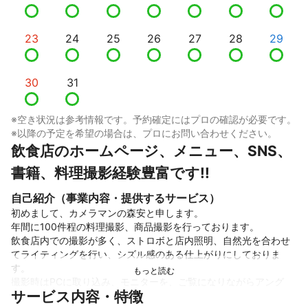
23
24
25
26
27
28
29
30
31
※空き状況は参考情報です。予約確定にはプロの確認が必要です。
※以降の予定を希望の場合は、プロにお問い合わせください。
飲食店のホームページ、メニュー、SNS、
書籍、料理撮影経験豊富です!!
自己紹介（事業内容・提供するサービス）
初めまして、カメラマンの森安と申します。

年間に100件程の料理撮影、商品撮影を行っております。

飲食店内での撮影が多く、ストロボと店内照明、自然光を合わせ
てライティングを行い、シズル感のある仕上がりにしておりま
す。

撮影時はPCに取り込み、モニターを、ご覧になりながらアング
サービス内容・特徴
ル、トリミング、明るさ、背景のボケ具合などを、ご確認いただ