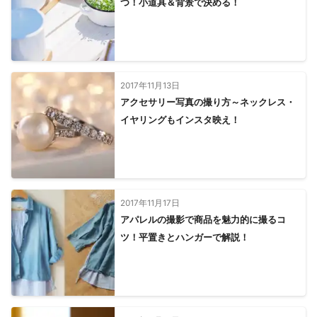
つ！小道具＆背景で決める！
小川町
越谷市
横瀬町
宮代町
東秩父村
春日部市
八潮市
久喜市
杉戸町
松伏町
行田市
三郷市
吉川市
幸手市
熊谷市
加須市
寄居町
羽生市
深谷市
皆野町
長瀞町
美里町
秩父市
本庄市
2017年11月13日
小鹿野町
神川町
上里町
アクセサリー写真の撮り方～ネックレス・
【
茨城県
】
イヤリングもインスタ映え！
五霞町
境町
坂東市
守谷市
【
神奈川県
】
相模原市
川崎市
愛川町
座間市
大和市
清川村
厚木市
綾瀬市
海老名市
横浜市
伊勢原市
寒川町
2017年11月17日
藤沢市
秦野市
茅ヶ崎市
平塚市
鎌倉市
松田町
アパレルの撮影で商品を魅力的に撮るコ
大磯町
中井町
山北町
逗子市
大井町
小田原市
ツ！平置きとハンガーで解説！
葉山町
二宮町
開成町