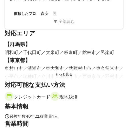
森安 照
依頼したプロ
対応エリア
【
群馬県
】
明和町
千代田町
大泉町
板倉町
館林市
邑楽町
【
東京都
】
東村山市
清瀬市
東大和市
武蔵村山市
東久留米市
小平市
瑞穂町
立川市
国分寺市
西東京市
羽村市
対応可能な支払い方法
小金井市
福生市
昭島市
国立市
武蔵野市
府中市
日野市
練馬区
三鷹市
調布市
青梅市
多摩市
クレジットカード
現地決済
杉並区
稲城市
板橋区
日の出町
あきる野市
基本情報
八王子市
中野区
狛江市
世田谷区
豊島区
北区
新宿区
渋谷区
町田市
文京区
目黒区
千代田区
経験年数
40
年
従業員
1
人
営業時間
荒川区
足立区
港区
台東区
中央区
檜原村