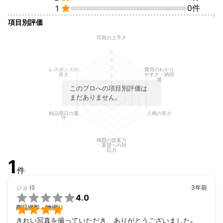

0件
1
項目別評価
写真の上手さ
5
4
3
レスポンスの
費用のわかり
良さ
やすさ・納得
2
感
1
このプロへの項目別評価は
まだありません。
納品期日の遵
人柄の良さ
守
構図の提案力
・要望への対
応力
1
件
ジョ
様
3年前

4.0

商品撮影・物撮り
きれい写真を撮っていただき、ありがとうございました｡