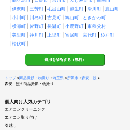
|
伊奈町
|
三芳町
|
毛呂山町
|
越生町
|
滑川町
|
嵐山町
|
小川町
|
川島町
|
吉見町
|
鳩山町
|
ときがわ町
|
横瀬町
|
皆野町
|
長瀞町
|
小鹿野町
|
東秩父村
|
美里町
|
神川町
|
上里町
|
寄居町
|
宮代町
|
杉戸町
|
松伏町
|
費用を診断する（無料）
トップ
»
商品撮影・物撮り
»
埼玉県
»
所沢市
»
森安 照
»
森安 照の商品撮影・物撮り
個人向け
人気カテゴリ
エアコンクリーニング
エアコン取り付け
引越し