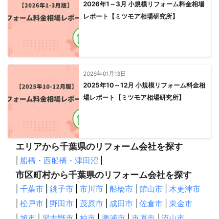
2026年1～3月 小規模リフォーム料金相場
レポート【ミツモア相場研究所】
2026年01月13日
2025年10～12月 小規模リフォーム料金相
場レポート【ミツモア相場研究所】
エリアから千葉県のリフォーム会社を探す
|
船橋・西船橋・津田沼
|
市区町村から千葉県のリフォーム会社を探す
|
千葉市
|
銚子市
|
市川市
|
船橋市
|
館山市
|
木更津市
|
松戸市
|
野田市
|
茂原市
|
成田市
|
佐倉市
|
東金市
|
旭市
|
習志野市
|
柏市
|
勝浦市
|
市原市
|
流山市