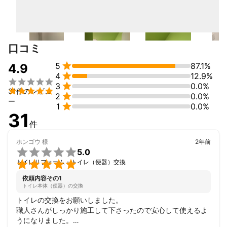
（取り扱いメーカー）

・リクシル・TOTO・クリナップ・四国化成・リンナイ・パロ
マ・ノーリツ

口コミ

5
87.1%
4.9

4
12.9%


3
0.0%

31件のレビュ

2
0.0%
ー

1
0.0%
31
件
ホンゴウ
様
2年前

5.0

トイレリフォーム・トイレ（便器）交換
依頼内容その1
トイレ本体（便器）の交換
トイレの交換をお願いしました。

職人さんがしっかり施工して下さったので安心して使えるよ
うになりました。
