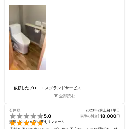
また何かあったらお願いしたいと思います。
エスグランドサービス
依頼したプロ
石井
様
2023年2月上旬 / 平日

5.0
118,000
実際の料金
円

壁紙・クロスの張り替えリフォーム