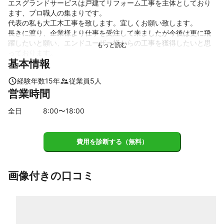
エスグランドサービスは戸建てリフォーム工事を主体としており
ます、プロ職人の集まりです。

代表の私も大工木工事を致します。宜しくお願い致します。

長きに渡り、企業様より仕事を受注して来ましたが今後は更に飛
躍したいと願い、エンドユーザー様からの工事を獲得したいと思
っております。

基本情報
仕事の質は大手企業様と変わりなく仕上げ、金額は直接施工でお
客様の負担をなるべく少なくご提案したいと思っております。

経験年数
15
年
従業員
5
人
職人は明るくフレンドリーな人達ばかりです。施工後もご満足し
営業時間
て頂けるように尽力させて頂きます。

全日
8
:00〜
18
:00
これまでの実績
約15年程、ハウスメーカーや大手不動産会社の工事を受注して参
りました。
費用を診断する（無料）
アピールポイント
（施工種目）

・クロス工事・ＣＦ工事・フローリング工事・ユニットバス工
画像付きの口コミ
事・キッチン工事

・外壁屋根塗装工事・駐車場等の外構工事・トイレ工事・洗面所
工事・給湯器交換工事

・ガスコンロ交換工事
