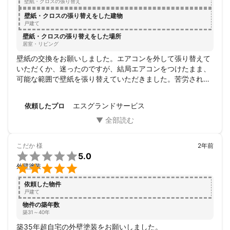
壁紙・クロスの張り替え
壁紙・クロスの張り替えをした建物
戸建て
壁紙・クロスの張り替えをした場所
居室・リビング
壁紙の交換をお願いしました。エアコンを外して張り替えて
いただくか、迷ったのですが、結局エアコンをつけたまま、
可能な範囲で壁紙を張り替えていただきました。苦労された
と思いますが、境界がわからないくらいとてもきれいに張り
替えていただき、ありがとうございました。職人の方はとて
エスグランドサービス
依頼したプロ
も丁寧に作業をしていただきましたし、社長さんでしょう
か、責任者の方もとても誠実に対応していただきました。知
らない業者さんにお願いする時、腕もさることながら、人柄
が一番大切だと思います。安心してお願いできました。あり
こだか
様
2年前
がとうございました。

5.0

外壁塗装
依頼した物件
戸建て
物件の築年数
築31～40年
築35年超自宅の外壁塗装をお願いしました。
