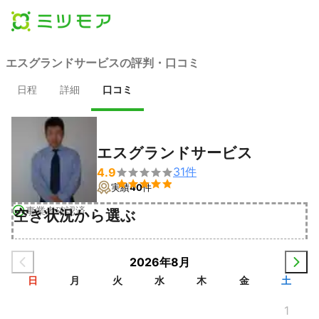
エスグランドサービスの評判・口コミ
日程
詳細
口コミ
エスグランドサービス
31
件
4.9


実績
40
件
事業者確認済
空き状況から選ぶ
2026年8月
日
月
火
水
木
金
土
1