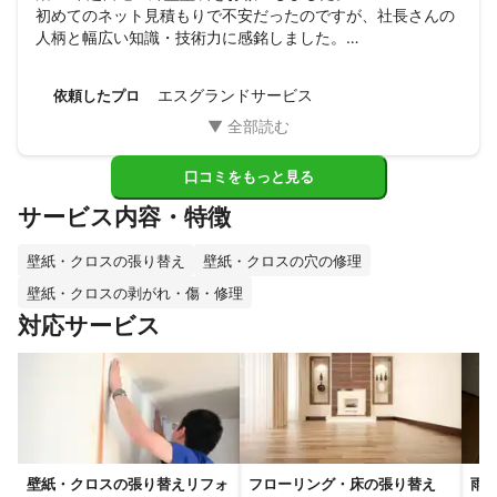
初めてのネット見積もりで不安だったのですが、社長さんの
人柄と幅広い知識・技術力に感銘しました。

作業内容・工程・塗料など事前に細かく説明いただいたので
安心して任せることができました。

エスグランドサービス
依頼したプロ
防水工事も三度塗りのセットでとても安く引き受けてくださ
り助かりました。

職人さんも流石プロ！と唸る様な手際の良さ。作業当日も時
間通り段取り良く進めていただき、見違えるようにキレイな
口コミをもっと見る
仕上がりにしていただきました！

サービス内容・特徴
この業者さんに頼んでよかったです。又、何かの際は是非お
願いしたいと思いました。

ありがとうございました。
壁紙・クロスの張り替え
壁紙・クロスの穴の修理
壁紙・クロスの剥がれ・傷・修理
対応サービス
壁紙・クロスの張り替えリフォ
フローリング・床の張り替え
雨