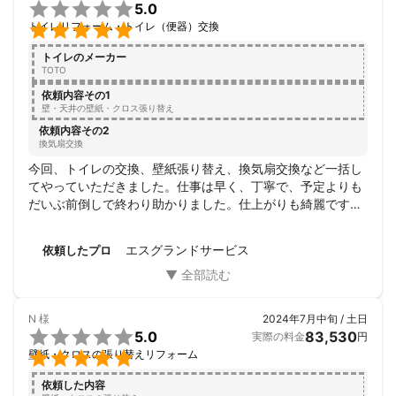

5.0

トイレリフォーム・トイレ（便器）交換
トイレのメーカー
TOTO
依頼内容その1
壁・天井の壁紙・クロス張り替え
依頼内容その2
換気扇交換
今回、トイレの交換、壁紙張り替え、換気扇交換など一括し
てやっていただきました。仕事は早く、丁寧で、予定よりも
だいぶ前倒しで終わり助かりました。仕上がりも綺麗です。
また、できる限りコストがかからないように工夫していただ
き感謝です。

エスグランドサービス
依頼したプロ
また、機会がありましたらよろしくお願いいたします。
N
様
2024年7月中旬 / 土日

5.0
83,530
実際の料金
円

壁紙・クロスの張り替えリフォーム
依頼した内容