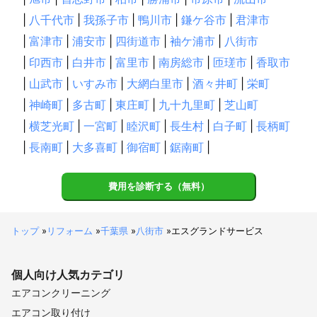
|
八千代市
|
我孫子市
|
鴨川市
|
鎌ケ谷市
|
君津市
|
富津市
|
浦安市
|
四街道市
|
袖ケ浦市
|
八街市
|
印西市
|
白井市
|
富里市
|
南房総市
|
匝瑳市
|
香取市
|
山武市
|
いすみ市
|
大網白里市
|
酒々井町
|
栄町
|
神崎町
|
多古町
|
東庄町
|
九十九里町
|
芝山町
|
横芝光町
|
一宮町
|
睦沢町
|
長生村
|
白子町
|
長柄町
|
長南町
|
大多喜町
|
御宿町
|
鋸南町
|
費用を診断する（無料）
トップ
»
リフォーム
»
千葉県
»
八街市
»
エスグランドサービス
個人向け
人気カテゴリ
エアコンクリーニング
エアコン取り付け