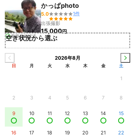
かっぱphoto
1
件
5.0


出張撮影
15,000
円
事業者確認済
空き状況から選ぶ
2026年8月
日
月
火
水
木
金
土
1
2
3
4
5
6
7
8
9
10
11
12
13
14
15
16
17
18
19
20
21
22