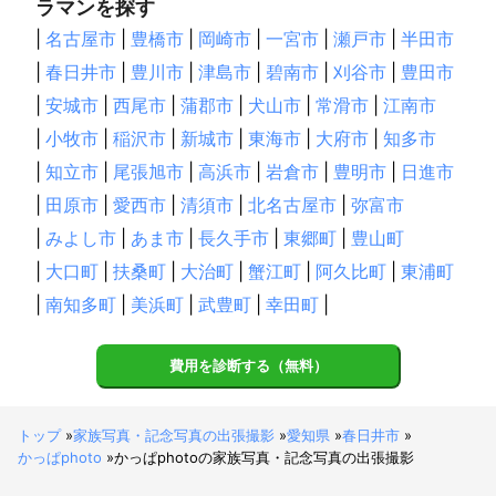
ラマンを探す
|
名古屋市
|
豊橋市
|
岡崎市
|
一宮市
|
瀬戸市
|
半田市
|
春日井市
|
豊川市
|
津島市
|
碧南市
|
刈谷市
|
豊田市
|
安城市
|
西尾市
|
蒲郡市
|
犬山市
|
常滑市
|
江南市
|
小牧市
|
稲沢市
|
新城市
|
東海市
|
大府市
|
知多市
|
知立市
|
尾張旭市
|
高浜市
|
岩倉市
|
豊明市
|
日進市
|
田原市
|
愛西市
|
清須市
|
北名古屋市
|
弥富市
|
みよし市
|
あま市
|
長久手市
|
東郷町
|
豊山町
|
大口町
|
扶桑町
|
大治町
|
蟹江町
|
阿久比町
|
東浦町
|
南知多町
|
美浜町
|
武豊町
|
幸田町
|
費用を診断する（無料）
トップ
»
家族写真・記念写真の出張撮影
»
愛知県
»
春日井市
»
かっぱphoto
»
かっぱphotoの家族写真・記念写真の出張撮影