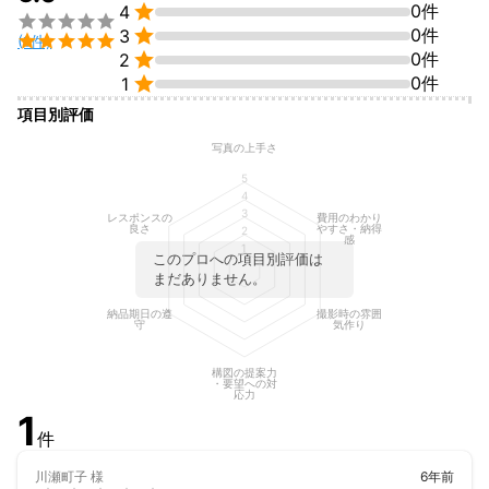

0件
フォトマスター1級

4

CMAS公認ダイビングインストラクター


0件
3

(1件)
日本風景写真協会会員


0件
2
中日写真協会支部長


0件
1
項目別評価
写真の上手さ
5
4
3
レスポンスの
費用のわかり
良さ
やすさ・納得
2
感
1
このプロへの項目別評価は
まだありません。
納品期日の遵
撮影時の雰囲
守
気作り
構図の提案力
・要望への対
応力
1
件
川瀬町子
様
6年前