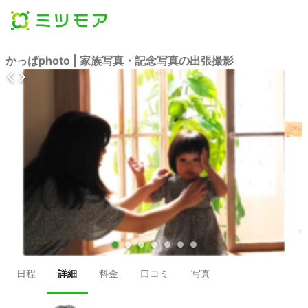
かっぱphoto | 家族写真・記念写真の出張撮影
●
●
●
●
●
●
●
日程
詳細
料金
口コミ
写真