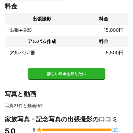
日々を過ごしてきました。

料金
　この様な私にお子様の素晴らしい一瞬を残すお手伝いをさせて
下さい。

出張撮影
料金
　皆さんと一緒に素敵な時間を作り出していきましょう。

　少しでも私の思いに共感して頂けたら、よろしくお願いしま
出張+撮影
15,000円
す。

　一期一会の気持ちを忘れずに。

アルバム作成
料金
　皆さんにお逢いできるのを心待ちにしております。
これまでの実績
アルバム1冊
5,500円
JPIO公認フォトインストラクター

クラブツーリズム名古屋所属 写真講師

フォトマスター1級

詳しい料金を知りたい
日本風景写真協会会員

中日写真協会支部長

名古屋市守山区美術振興会会員

写真と動画
受賞歴

第14回冬の白川郷フォトコンテスト準グランプリ

平成30年栂池自然園写真KURA部

写真21件と動画0件
栂池自然園〜夏〜部門「入選」　等
すべて見る
アピールポイント
家族写真・記念写真の出張撮影の口コミ
JPIO公認フォトインストラクター


1件
5.0
5
クラブツーリズム名古屋所属写真講師
