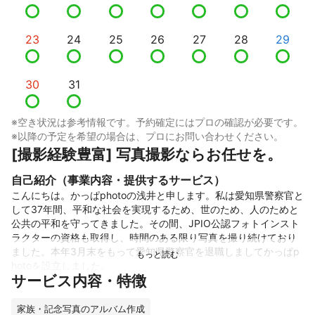
23
24
25
26
27
28
29
30
31
※空き状況は参考情報です。予約確定にはプロの確認が必要です。
※以降の予定を希望の場合は、プロにお問い合わせください。
[撮影経験豊富] 写真撮影ならお任せを。
自己紹介（事業内容・提供するサービス）
こんにちは。かっぱphotoの浅井と申します。私は愛知県警察官と
して37年間、平和な社会を実現するため、世のため、人のためと
公共の平和を守ってきました。その間、JPIO公認フォトインスト
ラクターの資格も取得し、時間のある限り写真を撮り続けており
ました。本年3月末をもって愛知県警察官を退職しましてかっぱp
hotoを設立しました。

サービス内容・特徴
　人は支え、支えられ、支え合いながら生きているということを
学び、「感謝」という言葉の意味、気持ちの意味が心の底から理
解出来ました。人は生きていることに意味があることを確信し
家族・記念写真のアルバム作成