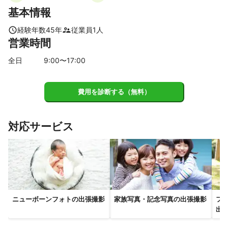
【
愛知県
】
基本情報
豊山町
北名古屋市
小牧市
春日井市
名古屋市
岩倉市
清須市
尾張旭市
大口町
長久手市
大治町
経験年数
45
年
従業員
1
人
営業時間
江南市
扶桑町
あま市
日進市
犬山市
一宮市
瀬戸市
稲沢市
東郷町
蟹江町
津島市
みよし市
全日
9
:00〜
17
:00
豊明市
愛西市
東海市
大府市
飛島村
弥富市
刈谷市
知立市
東浦町
知多市
阿久比町
安城市
費用を診断する（無料）
高浜市
豊田市
半田市
碧南市
常滑市
岡崎市
武豊町
幸田町
西尾市
対応サービス
【
三重県
】
木曽岬町
桑名市
朝日町
川越町
東員町
いなべ市
四日市市
菰野町
ニューボーンフォトの出張撮影
家族写真・記念写真の出張撮影
フ
出