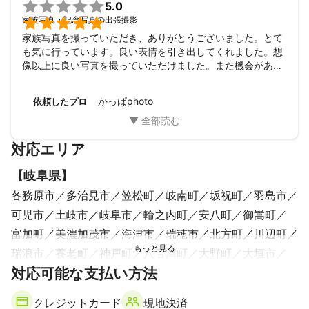

5.0

家族写真・記念写真の出張撮影
家族写真を撮っていただき、ありがとうございました。とて
も気に行っています。良い表情を引き出してくれました。想
像以上に良い写真を撮っていただけました。また機会があれ
ばお願いいたします。
かっぱphoto
依頼したプロ
対応エリア
【
岐阜県
】
各務原市
多治見市
笠松町
岐南町
坂祝町
羽島市
可児市
土岐市
岐阜市
輪之内町
安八町
御嵩町
富加町
美濃加茂市
海津市
瑞穂市
北方町
川辺町
瑞浪市
養老町
神戸町
八百津町
大野町
大垣市
対応可能な支払い方法
美濃市
七宗町
池田町
垂井町
関市
山県市
関ケ原町
恵那市
クレジットカード
現地決済