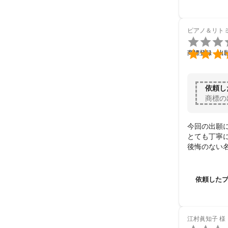
ピアノ＆リトミッ


商標登録・出
依頼し
商標の
今回の出願
とても丁寧に
後悔のない名
費用的にも
依頼した
江村眞知子
様