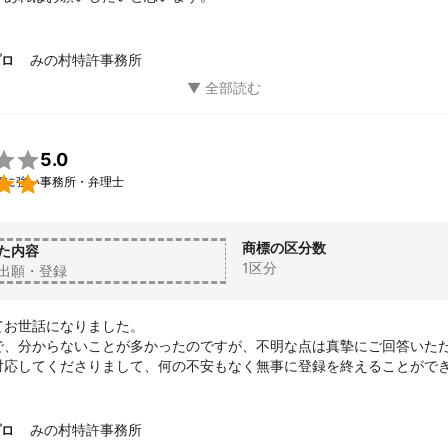
みの村特許事務所
プロ

5.0

願に強い事務所・弁理士
商標の区分数
た内容
1区分
出願・登録
お世話になりました。

で、分からないことが多かったのですが、不明な点は真摯にご回答いた
対応してくださりまして、何の不安もなく無事に登録を終えることができ
の案件がある場合は是非ともお願いしたく思います。
みの村特許事務所
プロ