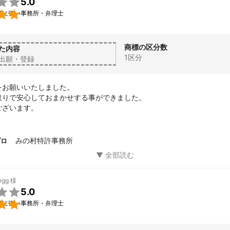

5.0

願に強い事務所・弁理士
商標の区分数
た内容
1区分
出願・登録
お願いいたしました。

取りで安心しておまかせする事ができました。

ございます。
みの村特許事務所
プロ
egg
様

5.0

願に強い事務所・弁理士