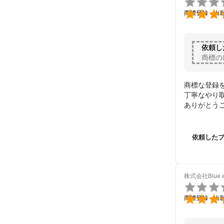


商標登録・出
依頼し
商標の
商標な登録を
丁寧なやり
ありがとう
依頼した
株式会社Blue 


商標登録・出