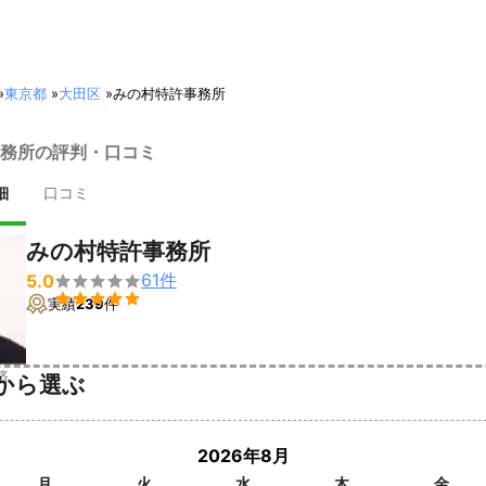
»
東京都
»
大田区
»
みの村特許事務所
務所の評判・口コミ
細
口コミ
みの村特許事務所
61
件
5.0


実績
239
件
済
から選ぶ
2026年8月
月
火
水
木
金