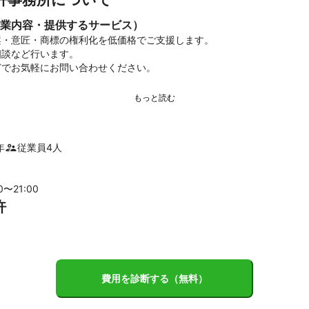
業内容・提供するサービス）
・意匠・商標の権利化を低価格でご支援します。

談など行います。

年
従業員
4
人
00〜
21
:00
許
費用を診断する（無料）