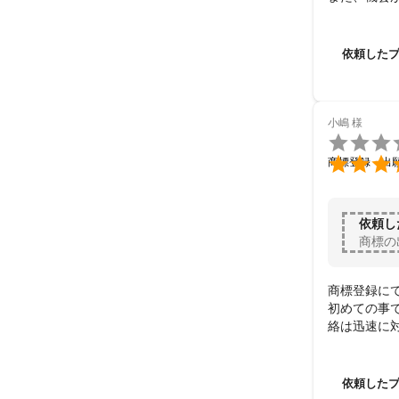
依頼した
小嶋
様


商標登録・出
依頼し
商標の
商標登録にて
初めての事
絡は迅速に
また、何か
依頼した