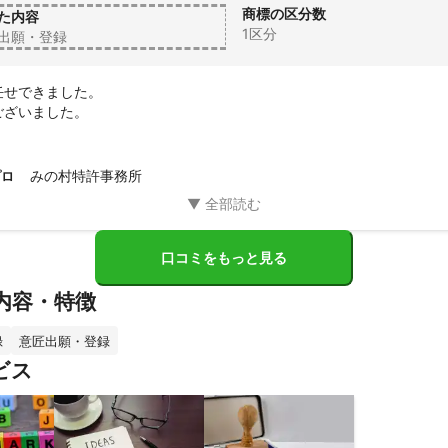
商標の区分数
た内容
1区分
出願・登録
せできました。

ございました。
みの村特許事務所
プロ
口コミをもっと見る
内容・特徴
録
意匠出願・登録
ビス