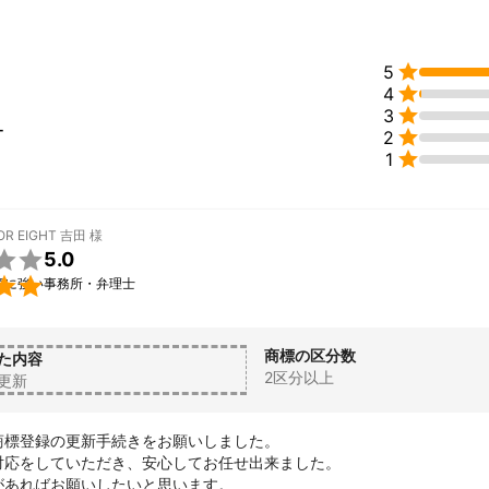

5

4

3
ー

2

1
R EIGHT 吉田
様

5.0

願に強い事務所・弁理士
商標の区分数
た内容
2区分以上
更新
商標登録の更新手続きをお願いしました。

対応をしていただき、安心してお任せ出来ました。

があればお願いしたいと思います。