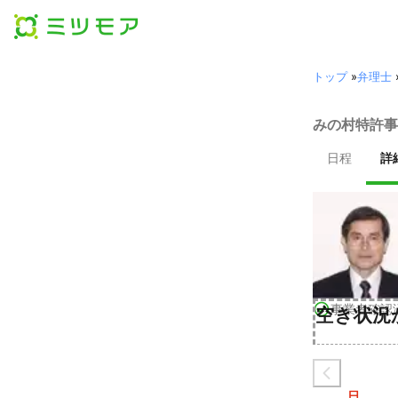
トップ
»
弁理士
みの村特許事
日程
詳
事業者確認
空き状況
日