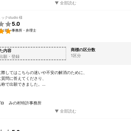
クstudio
様

5.0

願に強い事務所・弁理士
商標の区分数
た内容
1区分
出願・登録
に際してはこちらの迷いや不安の解消のために、

質問に答えてくださり、

称で出願できました。

良心的で、また次の機会がもしあればぜひお願いします。
みの村特許事務所
プロ