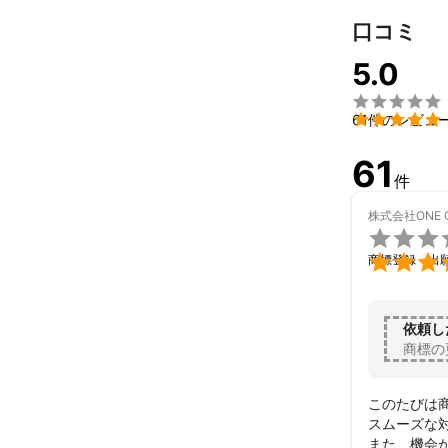
口コミ
5.0


61件のレビュ
61
件
株式会社ONE O


商標登録・出
依頼し
商標の
このたびは
スムーズな
また、機会