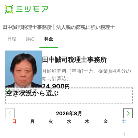
田中誠司税理士事務所 | 法人税の節税に強い税理士
日程
詳細
料金
田中誠司税理士事務所
月額顧問料（年商1千万、従業員4名分の
給与計算込）
24,900
円
事業者確認済
空き状況から選ぶ
2026年8月
日
月
火
水
木
金
土
1