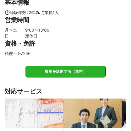
基本情報
経験年数
22
年
従業員
1
人
営業時間
月〜土
9
:00〜
18
:00
日
定休日
資格・免許
税理士 97246
費用を診断する（無料）
対応サービス