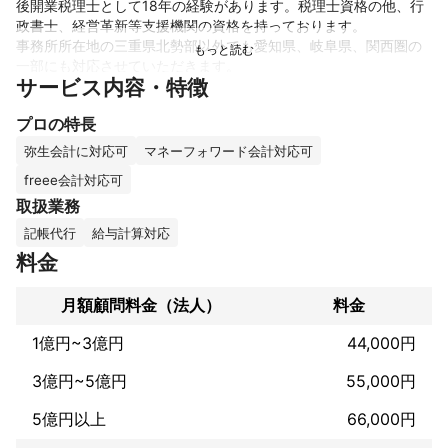
後開業税理士として18年の経験があります。税理士資格の他、行
政書士、経営革新等支援機関の資格を持っております。

事務所所在地の三重県北勢部以外でも愛知県、岐阜県、関西圏の
一部にも対応させていただきます。

サービス内容・特徴
また現在税理士会本会の中小企業支援対策部というところに所属
しておりまして、業務の中核である事業承継支援については色々
プロの特長
弥生会計に対応可
マネーフォワード会計対応可
freee会計対応可
取扱業務
記帳代行
給与計算対応
料金
月額顧問料金（法人）
料金
1億円~3億円
44,000円
3億円~5億円
55,000円
5億円以上
66,000円