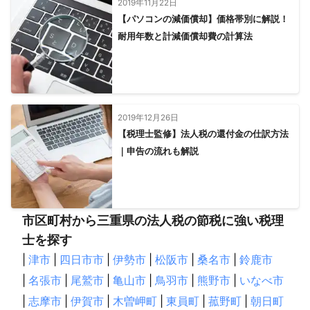
2019年11月22日
【パソコンの減価償却】価格帯別に解説！
耐用年数と計減価償却費の計算法
2019年12月26日
【税理士監修】法人税の還付金の仕訳方法
｜申告の流れも解説
市区町村から三重県の法人税の節税に強い税理
士を探す
|
津市
|
四日市市
|
伊勢市
|
松阪市
|
桑名市
|
鈴鹿市
|
名張市
|
尾鷲市
|
亀山市
|
鳥羽市
|
熊野市
|
いなべ市
|
志摩市
|
伊賀市
|
木曽岬町
|
東員町
|
菰野町
|
朝日町