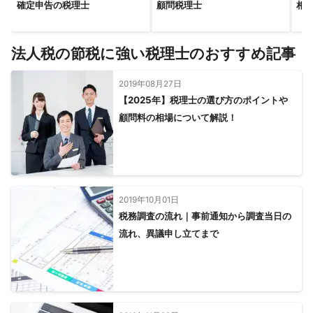
確定申告の税理士
顧問税理士
相
法人税の節税に強い税理士のおすすめ記事
2019年08月27日
【2025年】税理士の選び方のポイントや
顧問料の相場について解説！
2019年10月01日
税務調査の流れ｜事前通知から調査当日の
流れ、異議申し立てまで