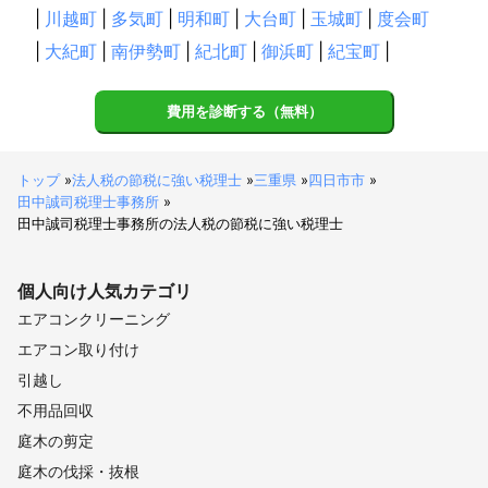
|
川越町
|
多気町
|
明和町
|
大台町
|
玉城町
|
度会町
|
大紀町
|
南伊勢町
|
紀北町
|
御浜町
|
紀宝町
|
費用を診断する（無料）
トップ
»
法人税の節税に強い税理士
»
三重県
»
四日市市
»
田中誠司税理士事務所
»
田中誠司税理士事務所の法人税の節税に強い税理士
個人向け
人気カテゴリ
エアコンクリーニング
エアコン取り付け
引越し
不用品回収
庭木の剪定
庭木の伐採・抜根