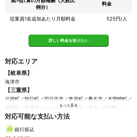
給与計算の月額報酬（人数比
料金
例分）
従業員1名追加あたり月額料金
525円/人
詳しい料金を知りたい
対応エリア
【
岐阜県
】
海津市
【
三重県
】
川越町
朝日町
四日市市
東員町
桑名市
木曽岬町
菰野町
鈴鹿市
いなべ市
亀山市
津市
明和町
対応可能な支払い方法
伊賀市
玉城町
伊勢市
多気町
松阪市
名張市
鳥羽市
度会町
志摩市
南伊勢町
大紀町
大台町
銀行振込
紀北町
尾鷲市
熊野市
御浜町
紀宝町