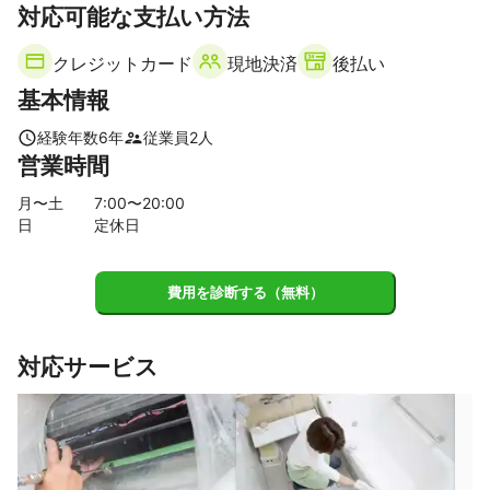
【
対応可能な支払い方法
奈良県
】
生駒市
奈良市
平群町
大和郡山市
斑鳩町
安堵町
クレジットカード
現地決済
後払い
三郷町
川西町
王寺町
天理市
基本情報
【
京都府
】
向日市
長岡京市
大山崎町
久御山町
京都市
経験年数
6
年
従業員
2
人
営業時間
宇治市
八幡市
城陽市
京田辺市
宇治田原町
井手町
精華町
亀岡市
木津川市
和束町
笠置町
月〜土
7
:00〜
20
:00
日
定休日
南山城村
南丹市
【
兵庫県
】
川西市
伊丹市
猪名川町
宝塚市
尼崎市
費用を診断する（無料）
【
滋賀県
】
草津市
大津市
栗東市
守山市
野洲市
湖南市
対応サービス
竜王町