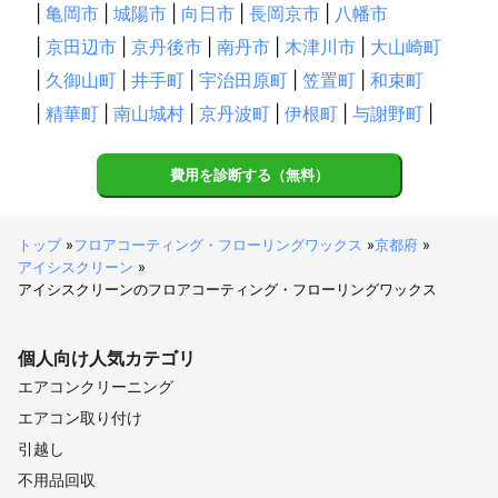
|
亀岡市
|
城陽市
|
向日市
|
長岡京市
|
八幡市
|
京田辺市
|
京丹後市
|
南丹市
|
木津川市
|
大山崎町
|
久御山町
|
井手町
|
宇治田原町
|
笠置町
|
和束町
|
精華町
|
南山城村
|
京丹波町
|
伊根町
|
与謝野町
|
費用を診断する（無料）
トップ
»
フロアコーティング・フローリングワックス
»
京都府
»
アイシスクリーン
»
アイシスクリーンのフロアコーティング・フローリングワックス
個人向け
人気カテゴリ
エアコンクリーニング
エアコン取り付け
引越し
不用品回収