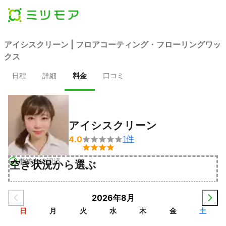
アイシスクリーン | フロアコーティング・フローリングワッ
クス
日程
詳細
料金
口コミ
アイシスクリーン
1
件
4.0


事業者確認済
空き状況から選ぶ
2026年8月
日
月
火
水
木
金
土