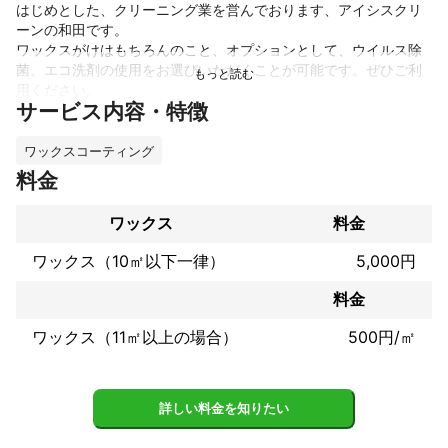
はじめとした、クリーニング業を営んでおります、アイシスクリ
ーンの和田です。

ワックスがけはもちろんのこと、オプションとして、ウイルス除
菌、エコ洗剤の使用をお選びいただくことが可能です。ぜひご利
用ください。

サービス内容・特徴
親切丁寧で幅広い対応を強みとしております。

当社はこれまでの実績と経験をもとに、リフォームのプロとして
ワックスコーティング
これまでの実績
料金
一般家庭～工務店様、不動産など様々な所で施工させていただい
ております。
ワックス
料金
アピールポイント
クリーニング歴10年以上のスタッフが、作業の外注なしの完全自
ワックス（10㎡以下一律）
5,000円
社施工で対応いたします。

また、スタッフは非喫煙者で、検温とマスクの着用を徹底、ご自
料金
宅に伺う際には新品のスリッパを持参いたします。

ワックス（11㎡以上の場合）
500円/㎡
詳しい料金を知りたい