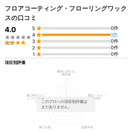
フロアコーティング・フローリングワック
スの口コミ

0件
4.0
5

1件
4


0件
3

(1件)

0件
2

0件
1
項目別評価
費用に対する
納得感
5
4
3
2
施工時のコミ
電話・チャッ
ュニケーショ
ト対応
1
このプロへの項目別評価は
ン
まだありません。
施工の質
提案内容