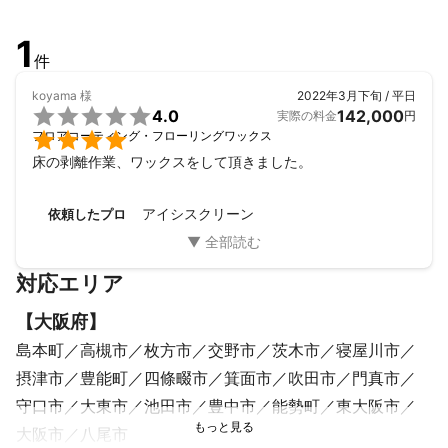
1
件
koyama
様
2022年3月下旬 / 平日

4.0
142,000
実際の料金
円

フロアコーティング・フローリングワックス
床の剥離作業、ワックスをして頂きました。
アイシスクリーン
依頼したプロ
対応エリア
【
大阪府
】
島本町
高槻市
枚方市
交野市
茨木市
寝屋川市
摂津市
豊能町
四條畷市
箕面市
吹田市
門真市
守口市
大東市
池田市
豊中市
能勢町
東大阪市
大阪市
八尾市