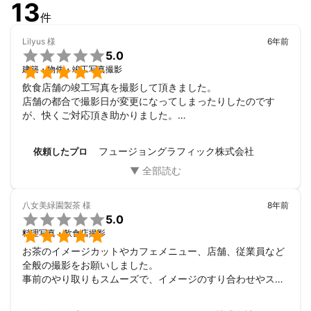
13
件
Lilyus
様
6年前

5.0

建築・物件・竣工写真撮影
飲食店舗の竣工写真を撮影して頂きました。

店舗の都合で撮影日が変更になってしまったりしたのです
が、快くご対応頂き助かりました。

撮影は良いアングルを一緒になって真剣に探して頂け、もと
もと建築にご興味があったということで、お店の魅せたいと
フュージョングラフィック株式会社
依頼したプロ
ころをとても上手に引き出して下さいました。

本当に、頼んでよかったと思います！

ありがとうございました。
八女美緑園製茶
様
8年前

5.0

料理写真・飲食店撮影
お茶のイメージカットやカフェメニュー、店舗、従業員など
全般の撮影をお願いしました。

事前のやり取りもスムーズで、イメージのすり合わせやスケ
ジュール作成でも、色々とリードして頂きました。撮影点数
が多かったにもかかわらず、構図もしっかり考えて頂き、写