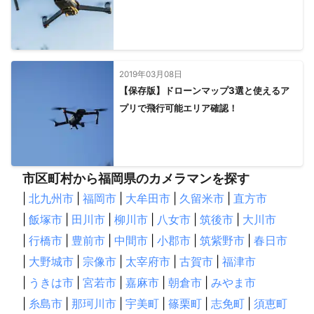
2019年03月08日
【保存版】ドローンマップ3選と使えるア
プリで飛行可能エリア確認！
市区町村から福岡県のカメラマンを探す
|
北九州市
|
福岡市
|
大牟田市
|
久留米市
|
直方市
|
飯塚市
|
田川市
|
柳川市
|
八女市
|
筑後市
|
大川市
|
行橋市
|
豊前市
|
中間市
|
小郡市
|
筑紫野市
|
春日市
|
大野城市
|
宗像市
|
太宰府市
|
古賀市
|
福津市
|
うきは市
|
宮若市
|
嘉麻市
|
朝倉市
|
みやま市
|
糸島市
|
那珂川市
|
宇美町
|
篠栗町
|
志免町
|
須恵町