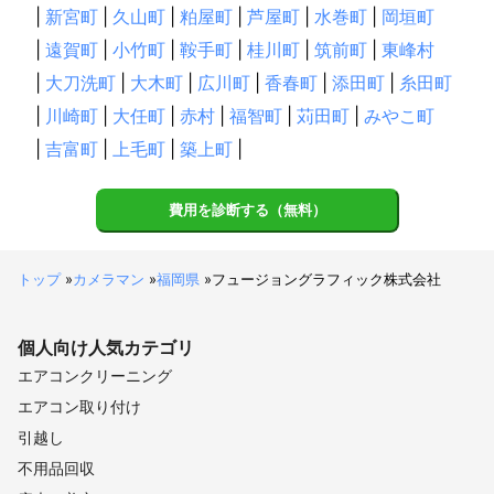
|
新宮町
|
久山町
|
粕屋町
|
芦屋町
|
水巻町
|
岡垣町
|
遠賀町
|
小竹町
|
鞍手町
|
桂川町
|
筑前町
|
東峰村
|
大刀洗町
|
大木町
|
広川町
|
香春町
|
添田町
|
糸田町
|
川崎町
|
大任町
|
赤村
|
福智町
|
苅田町
|
みやこ町
|
吉富町
|
上毛町
|
築上町
|
費用を診断する（無料）
トップ
»
カメラマン
»
福岡県
»
フュージョングラフィック株式会社
個人向け
人気カテゴリ
エアコンクリーニング
エアコン取り付け
引越し
不用品回収