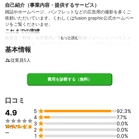
自己紹介（事業内容・提供するサービス）
雑誌やホームページ、パンフレットなどの広告用の撮影を多くご
依頼いただいています。くわしくはfusion graphic公式ホームペー
ジをご覧くださいませ。
これまでの実績
飲食店／料理／会社案内／学校案内／取材／イベント／ハウスメ
ーカー／工務店／結婚式会場／ロケーション／商品／モデル／ア
基本情報
パレル／オーディション／風景／美術・工芸品／宝飾品／宣材写
真 など
従業員
5
人
アピールポイント
●デザインコンセプトやレイアウトなどを考慮した撮影をおこな
います。

費用を診断する（無料）
●グラフィックデザインで培ったハイレベルのレタッチが可能で
す。

●中〜大規模の撮影も得意としています。

口コミ
＜詳細は下記公式ホームページに記載しております。＞

5
92.3%
4.9

4
7.7%


3
0.0%

13件のレビュ

2
0.0%
ー

1
0.0%