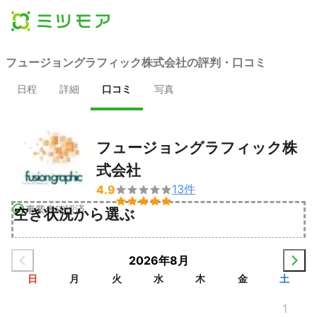
フュージョングラフィック株式会社の評判・口コミ
日程
詳細
口コミ
写真
フュージョングラフィック株
式会社
13
件
4.9


事業者確認済
空き状況から選ぶ
2026年8月
日
月
火
水
木
金
土
1