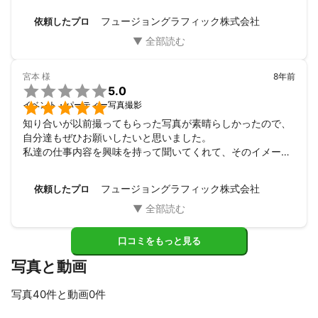
マンさんです。また機会がございましたら是非宜しくお願い
フュージョングラフィック株式会社
依頼したプロ
致します。
宮本
様
8年前

5.0

イベント・パーティー写真撮影
知り合いが以前撮ってもらった写真が素晴らしかったので、
自分達もぜひお願いしたいと思いました。

私達の仕事内容を興味を持って聞いてくれて、そのイメージ
に沿った構図や背景を考えてくれたので、社員それぞれのリ
アルな良さが伝わる魅力的な写真になりました。

フュージョングラフィック株式会社
依頼したプロ
単なる商業向けの写真に満足できない方にぜひおすすめした
いです。
口コミをもっと見る
写真と動画
写真40件と動画0件