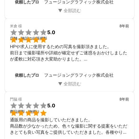
フュージョングラフィック株式会社
依頼したプロ
真の仕上がりも素晴らしく、大変満足しています。
米倉
様
8年前

5.0

店舗・施設の出張撮影
HPや求人に使用するための写真を撮影頂きました。

前日まで撮影場所や詳細が確定せずご迷惑をおかけしました
が柔軟に対応頂き大変助かりました。

写真の仕上がりは言うまでもなく、現場で撮影したものをそ
の場で見せて頂いておりましたが

フュージョングラフィック株式会社
依頼したプロ
レタッチ後の完成品は本当に素晴らしいものでした。

また、撮影の際はお願いしたいと思います。
門脇
様
8年前

5.0

商品撮影・物撮り
通販用の商品を撮影していただきました。

商品数が少なかったため、色々な撮影に関する提案をいただ
きとても良い写真をご提供していただきました。各種やりと
りに関しても迅速に対応いただき、とても信頼できるカメラ