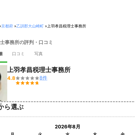
»
京都府
»
乙訓郡大山崎町
»
上羽孝昌税理士事務所
士事務所の評判・口コミ
細
口コミ
写真
上羽孝昌税理士事務所
8
件
4.8


済
から選ぶ
2026年8月
月
火
水
木
金