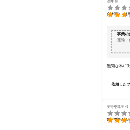
酒井
様


会社設立・起
事業の
運輸・
無知な私に
依頼した
美野恵津子
様


確定申告の税