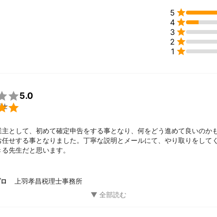
ント

5
見通す力を持ち、企業の現在位置を確認し、将来に関する助言と方向性

4

3

2
の手助けができたら光栄です。

1

5.0

理士
業主として、初めて確定申告をする事となり、何をどう進めて良いのか
お任せする事となりました。丁寧な説明とメールにて、やり取りをして
きる先生だと思います。
上羽孝昌税理士事務所
プロ