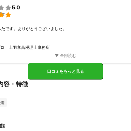

5.0

理士
ったです。ありがとうございました。
上羽孝昌税理士事務所
プロ
口コミをもっと見る
内容・特徴
歓迎
態