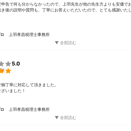
定申告で何も分からなかったので、上羽先生が他の先生方よりも安価で
続き後の説明や質問も、丁寧にお答えいただいたので、とても感謝いた
のいい先生でしたので、またの機会には、ぜひともお願いしたいと思い
上羽孝昌税理士事務所
プロ

5.0

理士
御丁寧に対応して頂きました。

ございました！
上羽孝昌税理士事務所
プロ