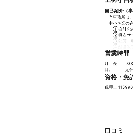
自己紹介（事
　当事務所は、
　中小企業の存
　　①自計化の
　　②月次サー
　　③決算・申
　　④経営改善
営業時間
　以上の業務
これまでの実
月 - 金
9
:
【略歴】

日, 土
定
大阪府立大学大
資格・免
大阪府立大学に
【講演】

税理士 115996
日本繊維製品消
簿記会計・税務ｾ
【論文】

・「消費税法に
－公益法人の取
・「工事収益の
口コミ