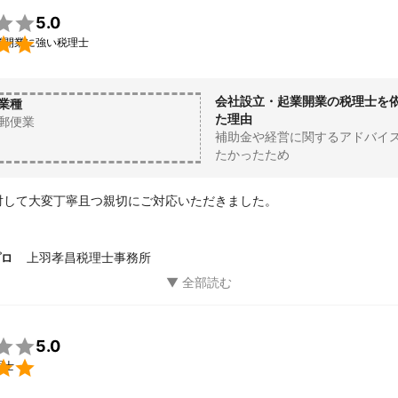

5.0

業開業に強い税理士
会社設立・起業開業の税理士を
業種
た理由
郵便業
補助金や経営に関するアドバイ
たかったため
対して大変丁寧且つ親切にご対応いただきました。
上羽孝昌税理士事務所
プロ

5.0

理士