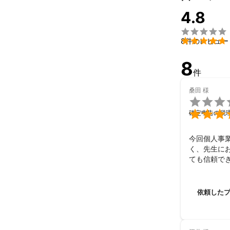
アピールポイ
4.8
　企業の先を
できます。


 一流を目指す経営者には、「夢を実現するための戦略ビジョン」を持ってもらいたいと考えておりま

8件のレビュー
す。その成功
8
件
桑田
様


確定申告の税
今回個人事
く、先生に
ても信頼で
依頼した