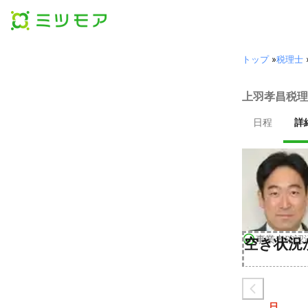
トップ
»
税理士
上羽孝昌税理
日程
詳
事業者確認
空き状況
日