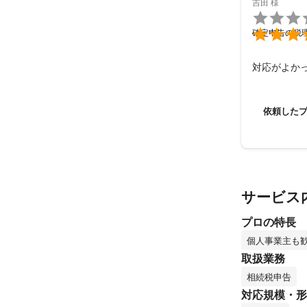
吉田
様


確定申告の税
対応がよか
依頼した
サービス
プロの特長
個人事業主も
取扱業務
相続税申告
対応規模・形