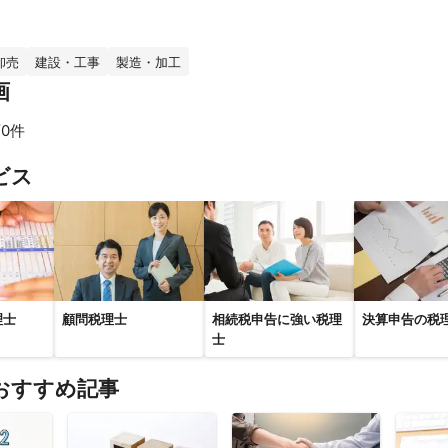
卸売
建設・工事
製造・加工
画
0件
ビス
理士
顧問税理士
相続税申告に強い税理
決算申告の税
士
おすすめ記事