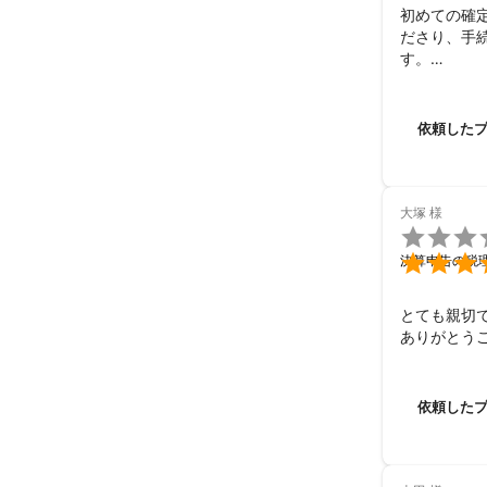
初めての確
ださり、手
す。

とても感じ
依頼した
大塚
様


決算申告の税
とても親切で
ありがとう
依頼した