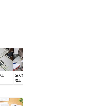
理士
法人税の節税に強い税
会社設立・起業開業に
生前贈与に強
理士
強い税理士