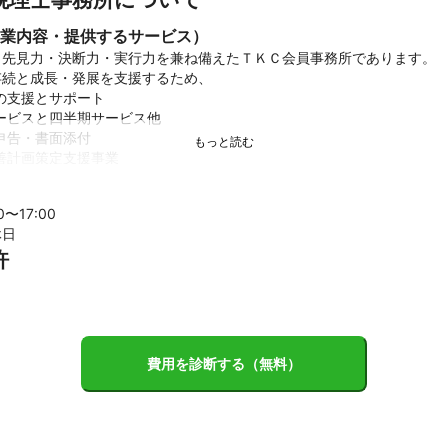
業内容・提供するサービス）
先見力・決断力・実行力を兼ね備えたＴＫＣ会員事務所であります。

続と成長・発展を支援するため、

支援とサポート

ビスと四半期サービス他

告・書面添付

計画策定支援事業

を基本的に行っております。
績
00〜
17
:00
休日
学院修了。中堅及び大手税理士事務所で実務を経験し、

許
て客員研究員を経て、上羽孝昌税理士事務所を開業。

費科学会・商工会・金融機関その他

ﾐﾅｰ多数あり。

おける「益税」の発生要因の解明

費用を診断する（無料）
り扱いについて－」（租税資料館奨励賞受賞）

認識基準に関する研究」
