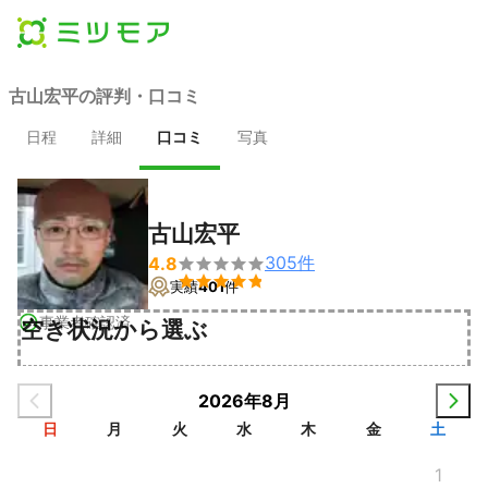
古山宏平の評判・口コミ
日程
詳細
口コミ
写真
古山宏平
305
件
4.8


実績
401
件
事業者確認済
空き状況から選ぶ
2026年8月
日
月
火
水
木
金
土
1