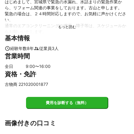
はじめまして、宮城県で緊急の水漏れ、水詰まりの緊急作業か
ら、リフォーム関連の事業をしております。古山と申します。

緊急の場合は、２４時間対応しますので、お気軽に声かけくださ
い。

通常のエアコンクリーニングや網戸、障子等は、スケジュールか
らお願いいたします。

基本情報
出来るだけ、現状を見てからのお見積りをさせていただければ、
ありがたいです。
経験年数
8
年
従業員
3
人
これまでの実績
営業時間
ネットを関連の会社様より、年間500件以上のお住いのトラブル
を解決させて頂いております。

全日
9
:00〜
16
:00
一般の方から、飲食、アパート、マンションオーナー様より、数
資格・免許
多くの水回りの困り事や、改装、撤去、リフォームをやらせて頂
いております。
古物商 221020001877
アピールポイント
お客様からは、接しやすい親しみ易いと、言って頂いておりま
す。
費用を診断する（無料）
画像付きの口コミ