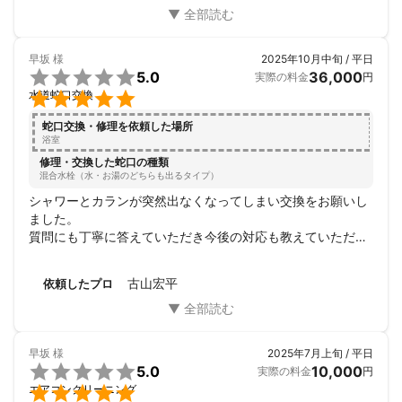
作業も丁寧です。こちらは、高圧洗浄機を使わない方法です
が、細部を破損する恐れがあるとの事で納得いたしました。
犬を飼っているので、我が家はナチュラルクリーニングの方
早坂
様
2025年10月中旬 / 平日
が合っているようです。またお願いしたい業者さんです。あ

5.0
36,000
実際の料金
円
りがとうございました。

水道蛇口交換
蛇口交換・修理を依頼した場所
浴室
修理・交換した蛇口の種類
混合水栓（水・お湯のどちらも出るタイプ）
シャワーとカランが突然出なくなってしまい交換をお願いし
ました。

質問にも丁寧に答えていただき今後の対応も教えていただき
ました。

また何かありましたらよろしくお願いいたします。
古山宏平
依頼したプロ
早坂
様
2025年7月上旬 / 平日

5.0
10,000
実際の料金
円

エアコンクリーニング