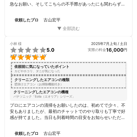
急なお願い、そしてこちらの不手際があったにも関わらず親
切にご対応をいただきとても大変感謝しております。

また、何かございました際もお願いしたいと思っておりま
古山宏平
依頼したプロ
す。

この度は本当にありがとうございました。
小林
様
2025年7月上旬 / 土日

5.0
16,000
実際の料金
円

エアコンクリーニング
依頼前に気になっていたポイント
カビやホコリ、ダニが気になった
クリーニングしたエアコンの種類
壁掛けエアコン（お掃除機能付き）
クリーニングしたエアコンの機種
パナソニック「Eolia（エオリア）シリーズ」
プロにエアコンの清掃をお願いしたのは、初めてで少々、不
安もありましたが、最初のチャットでのやり取りも丁寧で好
感が持てました。当日も到着時間の目安をお知らせいただ
き、助かりました。作業に入る前も説明があり、エアコン周
りの養生は勿論の事、水回りにもタオルを敷き保護して下さ
古山宏平
依頼したプロ
いました。
