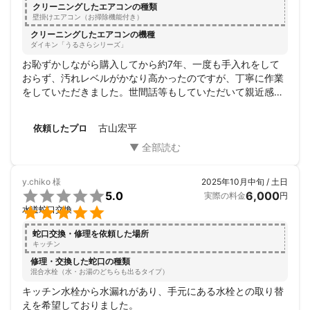
クリーニングしたエアコンの種類
壁掛けエアコン（お掃除機能付き）
クリーニングしたエアコンの機種
ダイキン「うるさらシリーズ」
お恥ずかしながら購入してから約7年、一度も手入れをして
おらず、汚れレベルがかなり高かったのですが、丁寧に作業
をしていただきました。世間話等もしていただいて親近感が
湧きました。

作業後はエアコンの匂いもなく、風量も良くなりました。

古山宏平
依頼したプロ
また次回お願いしたいと思います。
y.chiko
様
2025年10月中旬 / 土日

5.0
6,000
実際の料金
円

水道蛇口交換
蛇口交換・修理を依頼した場所
キッチン
修理・交換した蛇口の種類
混合水栓（水・お湯のどちらも出るタイプ）
キッチン水栓から水漏れがあり、手元にある水栓との取り替
えを希望しておりました。
