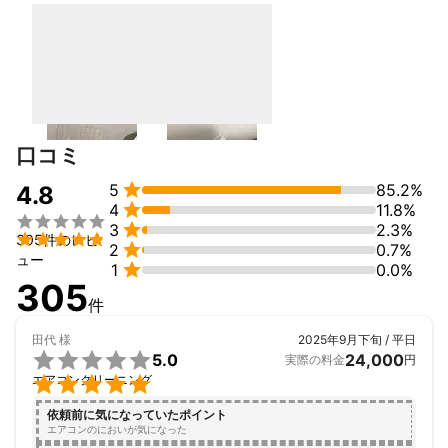
口コミ

5
85.2%
4.8

4
11.8%


3
2.3%

305件のレビ

2
0.7%
ュー

1
0.0%
305
件
田代
様
2025年9月下旬 / 平日

5.0
24,000
実際の料金
円

エアコンクリーニング
依頼前に気になっていたポイント
エアコンのにおいが気になった