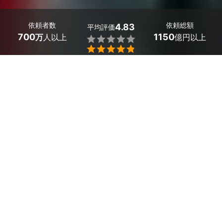
依頼者数
依頼総額
4.83
平均評価
700
1150
万
人以上
億円以上


最大５件
2分で依頼
見積が届く
プロを選ぶ
岡山県玉野市の動画撮影のサービス一覧
結婚式の動画・ビデオ撮影
セミナー・講演会・イベント動画撮影