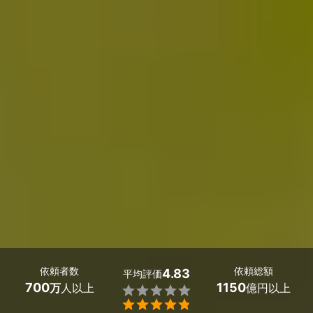
依頼者数
依頼総額
4.83
平均評価
700
1150
万
人以上
億円以上

