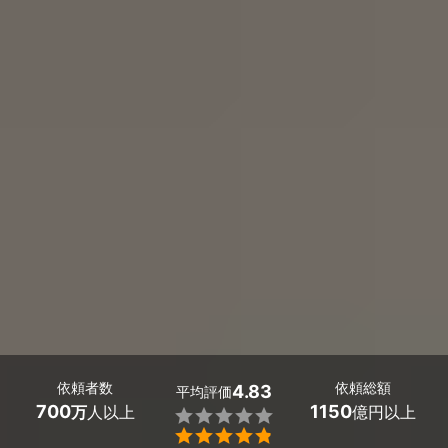
依頼者数
依頼総額
4.83
平均評価
700
1150
万
人以上
億円以上

