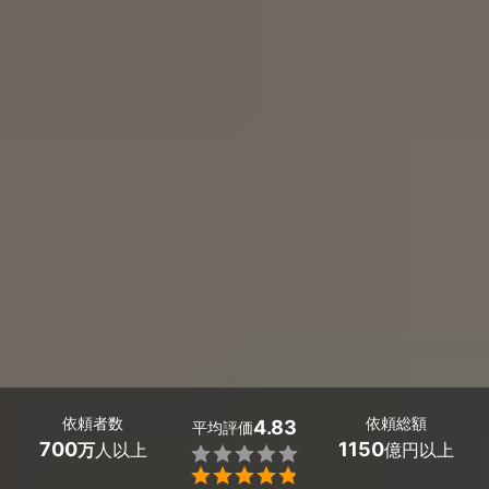
依頼者数
依頼総額
4.83
平均評価
700
1150
万
人以上
億円以上

