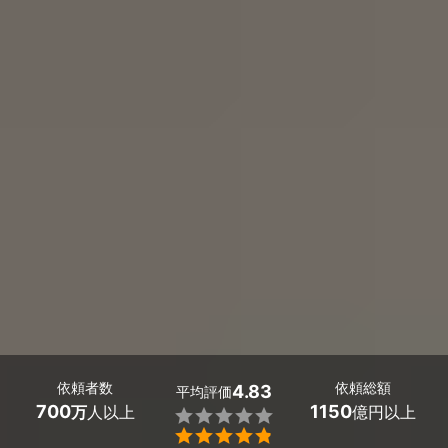
依頼者数
依頼総額
4.83
平均評価
700
1150
万
人以上
億円以上

