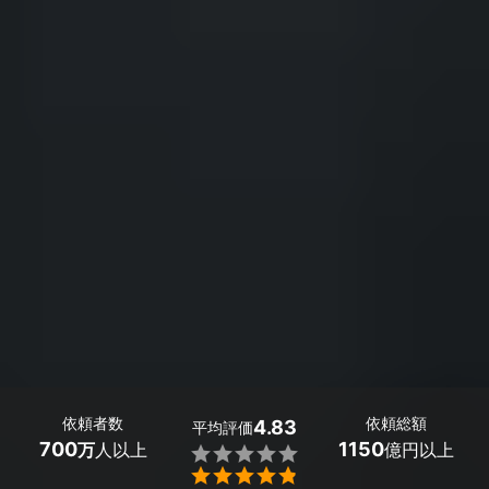
依頼者数
依頼総額
4.83
平均評価
700
1150
万
人以上
億円以上

