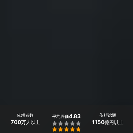
依頼者数
依頼総額
4.83
平均評価
700
1150
万
人以上
億円以上

