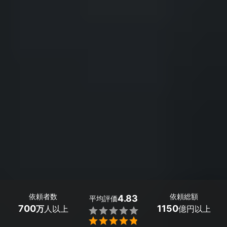
依頼者数
依頼総額
4.83
平均評価
700
1150
万
人以上
億円以上

