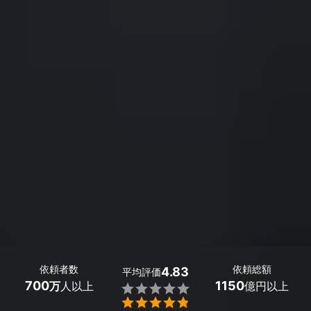
依頼者数
依頼総額
4.83
平均評価
700
1150
万
人以上
億円以上

