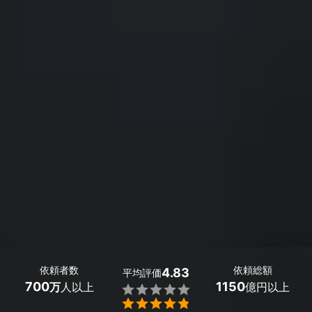
依頼者数
依頼総額
4.83
平均評価
700
1150
万
人以上
億円以上

