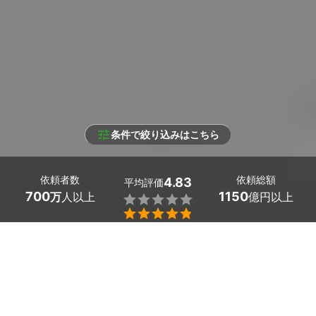
条件で絞り込みはこちら
依頼者数
依頼総額
4.83
平均評価
700
1150
万
人以上
億円以上


条件を選択して
最適なプロを見つけましょう
エリア
静岡県 -
（未選択）