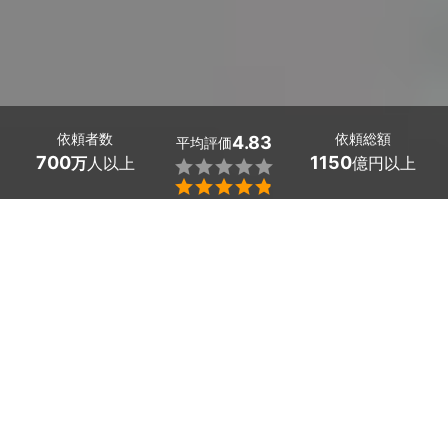
依頼者数
依頼総額
4.83
平均評価
700
1150
万
人以上
億円以上


大阪府柏原市のウッドデッキ塗装は、ミツモアで。
ウッドデッキは色褪せや木材の汚れ、塗膜が剥がれてしま
っている箇所から劣化する恐れがあります。定期的な塗装
メンテナンスで、ウッドデッキを長持ちさせましょう。
ミツモアでは、希望条件を提示すると最大5社のプロから
見積もりを受け取ることができます。
かんたん・お得な見積もり体験を、ミツモアで。