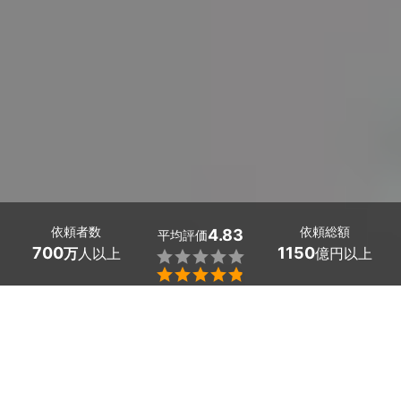
依頼者数
依頼総額
4.83
平均評価
700
1150
万
人以上
億円以上


大阪府枚方市のウッドデッキ塗装は、ミツモアで。
ウッドデッキは色褪せや木材の汚れ、塗膜が剥がれてしま
っている箇所から劣化する恐れがあります。定期的な塗装
メンテナンスで、ウッドデッキを長持ちさせましょう。
ミツモアでは、希望条件を提示すると最大5社のプロから