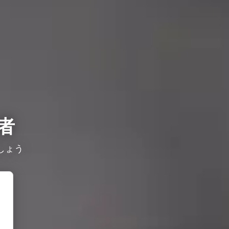
者
しょう