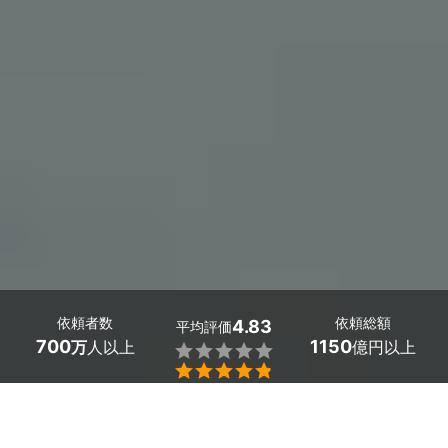
依頼者数
依頼総額
4.83
平均評価
700
1150
万
人以上
億円以上


大阪府羽曳野市で屋根塗装をお考えなら、口コミやプロの
顔が見えるミツモアで見積もり料金の比較をしませんか？