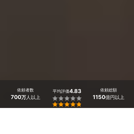
依頼者数
依頼総額
4.83
平均評価
700
1150
万
人以上
億円以上


リノベーション・大規模リフォーム業者探しはミツモア
で。
リノベーションなら「夢のオープンキッチン」、「古くな