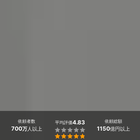
依頼者数
依頼総額
4.83
平均評価
700
1150
万
人以上
億円以上

