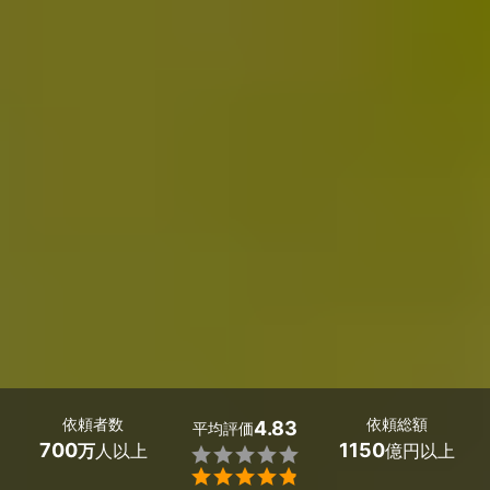
依頼者数
依頼総額
4.83
平均評価
700
1150
万
人以上
億円以上

