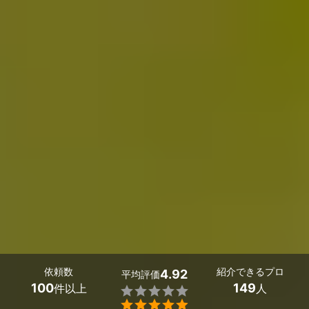
依頼数
紹介できるプロ
4.92
平均評価
100
149
件以上
人

