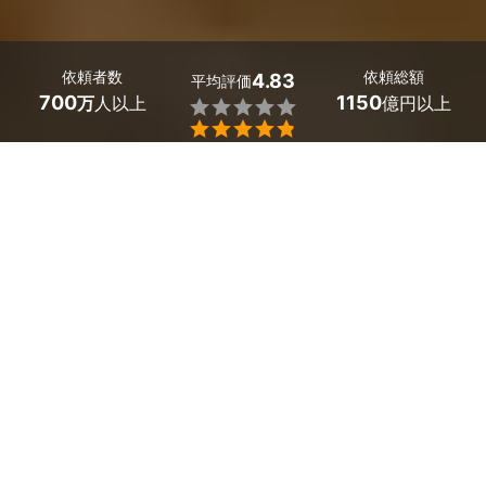
依頼者数
依頼総額
4.83
平均評価
700
1150
万
人以上
億円以上


ミツモアなら青森県平川市の便利屋を料金や口コミで比
較できます。買い物代行や場所取り、イベントの手伝い
など、誰に頼めばいいか分からない困りごとは、便利屋
さんやなんでも屋さんに解決してもらいましょう。
青森県平川市での便利屋の料金相場は、
1時間あたり
3,000～
5,000円
です。
庭仕事や片付け、掃除・料理な
どの家事代行まで、「
人手が足りない作業」をまとめて
プロに任せられます。
簡単な質問に答えるだけで近くの業者
から見積もりが届
き、チャットで日程や作業内容を調整できます。