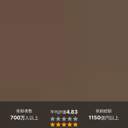
依頼者数
依頼総額
4.83
平均評価
700
1150
万
人以上
億円以上

