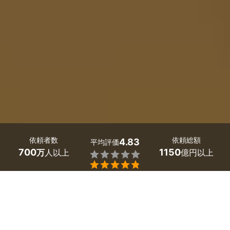
依頼者数
依頼総額
4.83
平均評価
700
1150
万
人以上
億円以上


奈良県上牧町の床暖房のリフォームは、ミツモアで。
「エアコンより節約できて、足元が暖まる床暖房の工事を
したい」「効率よく部屋を暖める床暖房の費用やデメリッ
トを知りたい」。そんな床暖房についての疑問や要望は、