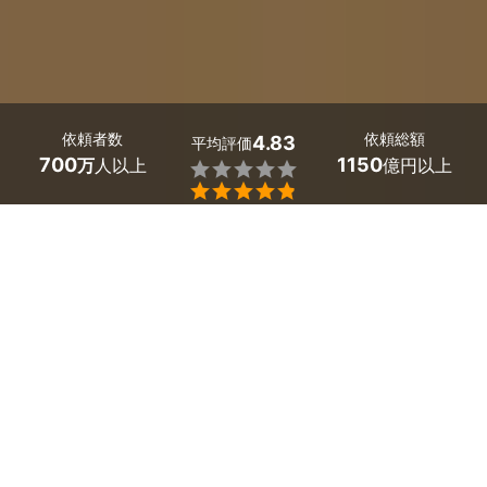
依頼者数
依頼総額
4.83
平均評価
700
1150
万
人以上
億円以上


神奈川県開成町のフロアクリーニング業者探しはミツモア
で。
床の汚れやヌメリといったお客様の悩みをフロアクリーニ
ングで解決しませんか？
フロアクリーニングでは、床に染み付いた黒ずみやホコリ
などを取り除いて、隅々まで綺麗にします。
床拭き・掃除機・ワックスがけで新品のような美しさを取
り戻します。
ハウスクリーニングを得意としているプロが専門知識や専
用道具を用いて、お客様のご要望に沿ったクリーニングを