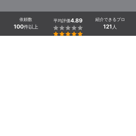
依頼数
紹介できるプロ
4.89
平均評価
100
121
件以上
人


神奈川県のダクト清掃業者探しはミツモアで。
ダクトには空調ダクト・換気ダクト・厨房ダクトの3種類
あり、使用目的によって分かれます。そのため、汚れ方に
関してもそれぞれのダクトで違いがあり、掃除の仕方も種
類や状況によって対応しなければなりません。
ダクト内の汚れは基本的にホコリやチリですが、厨房ダク
トや換気ダクトでは油汚れが蓄積している場合があり、火
災を引き起こす原因となってしまいます。
お客様ご自身でのダクト内の清掃は簡単ではなく、専門的
な知識や専用道具が必要になります。
ミツモアにいるダクト清掃業者には飲食店やマンションと
いった様々な環境での施工経験があるので、安心してお任
せください。