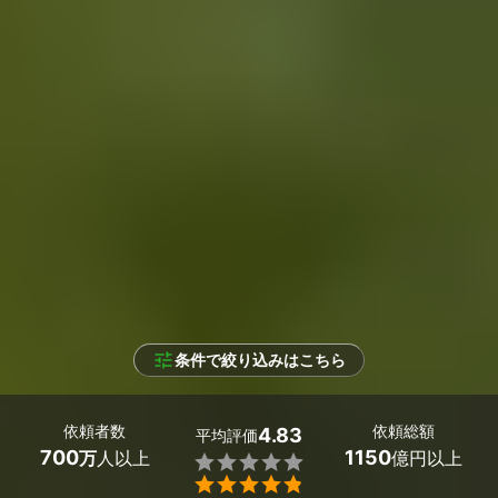
条件で絞り込みはこちら
依頼者数
依頼総額
4.83
平均評価
700
1150
万
人以上
億円以上

