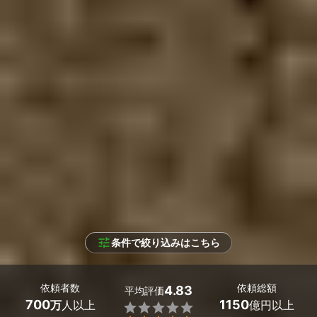
条件で絞り込みはこちら
依頼者数
依頼総額
4.83
平均評価
700
1150
万
人以上
億円以上
