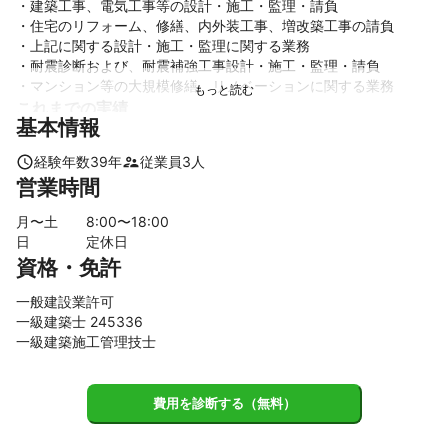
・建築工事、電気工事等の設計・施工・監理・請負

・住宅のリフォーム、修繕、内外装工事、増改築工事の請負

・上記に関する設計・施工・監理に関する業務

・耐震診断および、耐震補強工事設計・施工・監理・請負

・マンション等の大規模修繕、リノベーションに関する業務
これまでの実績
基本情報
弊社は創業４０年目になり。大工工事を主に行ってきました。現
在は、木造、ﾋﾞﾙ、店舗等多種多様に工事を行っております。特に
経験年数
39
年
従業員
3
人
リフォームは近年主力工事となっております。最近では古家をゲ
営業時間
ストハウスにする改装も手がけております。
アピールポイント
月〜土
8
:00〜
18
:00
どんな小さな工事でも、お客様の立場になってお役にたてればと
日
定休日
思っております。

資格・免許
現場に出向き、最良のアドバイスができることを楽しみにしてお
ります。
一般建設業許可
一級建築士 245336
一級建築施工管理技士
費用を診断する（無料）