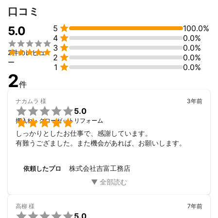
口コミ

5
100.0%
5.0

4
0.0%


3
0.0%

2件のレビュ

2
0.0%
ー

1
0.0%
2
件
ナカムラ
様
3年前

5.0

押入れ・クローゼットリフォーム
しっかりとしたお仕事で、感謝しています。

有難うござました。また機会があれば、お願いします。
株式会社吉富工務店
依頼したプロ
高柳
様
7年前

5.0