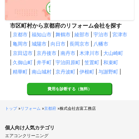
市区町村から京都府のリフォーム会社を探す
|
京都市
|
福知山市
|
舞鶴市
|
綾部市
|
宇治市
|
宮津市
|
亀岡市
|
城陽市
|
向日市
|
長岡京市
|
八幡市
|
京田辺市
|
京丹後市
|
南丹市
|
木津川市
|
大山崎町
|
久御山町
|
井手町
|
宇治田原町
|
笠置町
|
和束町
|
精華町
|
南山城村
|
京丹波町
|
伊根町
|
与謝野町
|
費用を診断する（無料）
トップ
»
リフォーム
»
京都府
»
株式会社吉富工務店
個人向け
人気カテゴリ
エアコンクリーニング