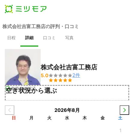
株式会社吉富工務店の評判・口コミ
日程
詳細
口コミ
写真
株式会社吉富工務店
2
件
5.0


事業者確認済
空き状況から選ぶ
2026年8月
日
月
火
水
木
金
土
1