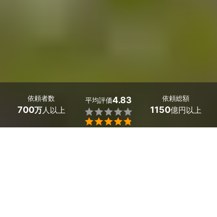
依頼者数
依頼総額
4.83
平均評価
700
1150
万
人以上
億円以上


群馬県館林市のコウモリ駆除の業者探しはミツモアで。
家の屋根裏や隙間に侵入し住み着くコウモリ。鳴き声など
の騒音被害に加え、糞尿により家屋に被害を及ぼすことが
あります。
コウモリは許可なく捕獲・狩猟することが禁止されている
ため、個人で対策するよりも専門業者に依頼するのが良い
でしょう。