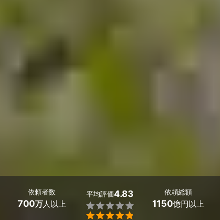
依頼者数
依頼総額
4.83
平均評価
700
1150
万
人以上
億円以上

